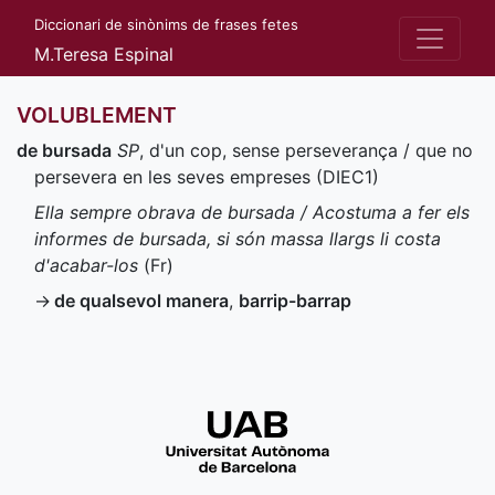
Diccionari de sinònims de frases fetes
M.Teresa Espinal
VOLUBLEMENT
de bursada
SP
, d'un cop, sense perseverança / que no
persevera en les seves empreses (
DIEC1
)
Ella sempre obrava de bursada / Acostuma a fer els
informes de bursada, si són massa llargs li costa
d'acabar-los
(
Fr
)
→
de qualsevol manera
,
barrip-barrap