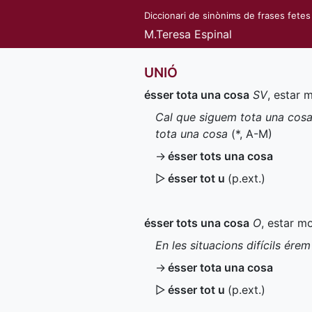
Diccionari de sinònims de frases fetes
M.Teresa Espinal
UNIÓ
ésser tota una cosa
SV
, estar 
Cal que siguem tota una cosa 
tota una cosa
(
*
,
A-M
)
→
ésser tots una cosa
▷
ésser tot u
(
p.ext.
)
ésser tots una cosa
O
, estar m
En les situacions difícils ére
→
ésser tota una cosa
▷
ésser tot u
(
p.ext.
)