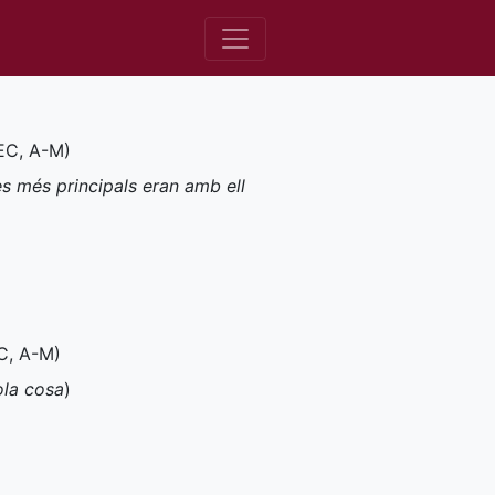
EC
,
A-M
)
s més principals eran amb ell
C
,
A-M
)
ola cosa
)