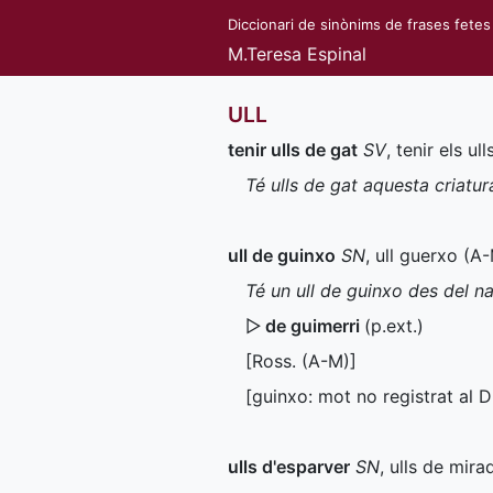
Diccionari de sinònims de frases fetes
M.Teresa Espinal
ULL
tenir ulls de gat
SV
, tenir els ul
Té ulls de gat aquesta criatur
ull de guinxo
SN
, ull guerxo (
A
Té un ull de guinxo des del n
▷
de guimerri
(
p.ext.
)
[
Ross.
(
A-M
)]
[guinxo: mot no registrat al
D
ulls d'esparver
SN
, ulls de mira