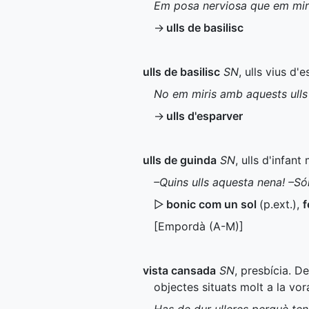
Em posa nerviosa que em miri
→
ulls de basilisc
ulls de basilisc
SN
, ulls vius d'
No em miris amb aquests ulls 
→
ulls d'esparver
ulls de guinda
SN
, ulls d'infant
–Quins ulls aquesta nena! –Só
▷
bonic com un sol
(
p.ext.
)
,
f
[Empordà (
A-M
)]
vista cansada
SN
, presbícia. De
objectes situats molt a la vora