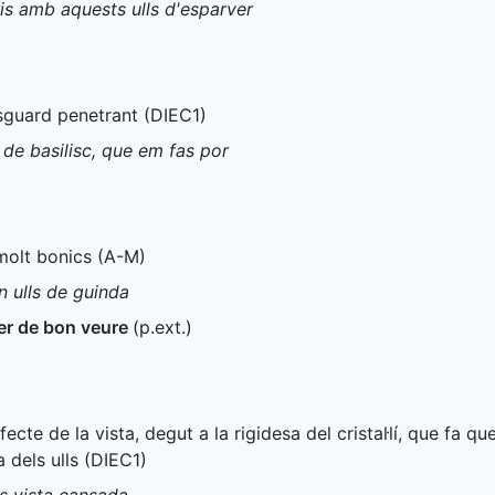
s amb aquests ulls d'esparver
esguard penetrant (
DIEC1
)
de basilisc, que em fas por
 molt bonics (
A-M
)
n ulls de guinda
er de bon veure
(
p.ext.
)
fecte de la vista, degut a la rigidesa del cristal·lí, que fa q
 dels ulls (
DIEC1
)