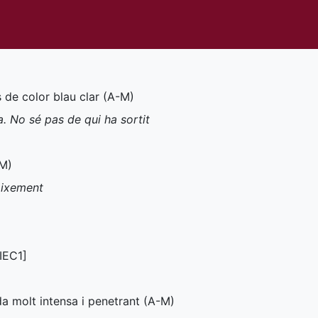
ls de color blau clar (
A-M
)
a. No sé pas de qui ha sortit
-M
)
aixement
IEC1
]
da molt intensa i penetrant (
A-M
)