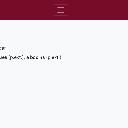
pat
ques
(
p.ext.
)
,
a bocins
(
p.ext.
)