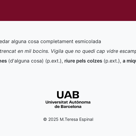
uedar alguna cosa completament esmicolada
a trencat en mil bocins. Vigila que no quedi cap vidre escam
ines
(d'alguna cosa) (
p.ext.
)
,
riure pels colzes
(
p.ext.
)
,
a mi
© 2025 M.Teresa Espinal