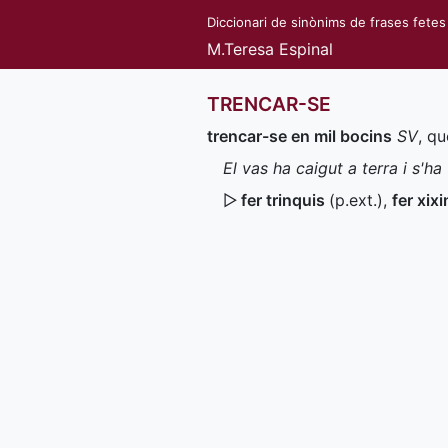
Diccionari de sinònims de frases fetes
M.Teresa Espinal
TRENCAR-SE
trencar-se en mil bocins
SV
, q
El vas ha caigut a terra i s'h
▷
fer trinquis
(
p.ext.
)
,
fer xix