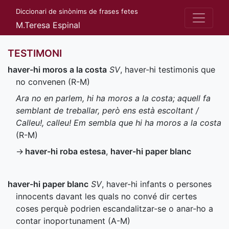
Diccionari de sinònims de frases fetes
M.Teresa Espinal
TESTIMONI
haver-hi moros a la costa
SV
, haver-hi testimonis que
no convenen (
R-M
)
Ara no en parlem, hi ha moros a la costa; aquell fa
semblant de treballar, però ens està escoltant /
Calleu!, calleu! Em sembla que hi ha moros a la costa
(
R-M
)
→
haver-hi roba estesa
,
haver-hi paper blanc
haver-hi paper blanc
SV
, haver-hi infants o persones
innocents davant les quals no convé dir certes
coses perquè podrien escandalitzar-se o anar-ho a
contar inoportunament (
A-M
)