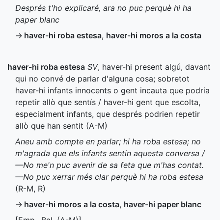
Després t'ho explicaré, ara no puc perquè hi ha
paper blanc
→
haver-hi roba estesa
,
haver-hi moros a la costa
haver-hi roba estesa
SV
, haver-hi present algú, davant
qui no convé de parlar d'alguna cosa; sobretot
haver-hi infants innocents o gent incauta que podria
repetir allò que sentís / haver-hi gent que escolta,
especialment infants, que després podrien repetir
allò que han sentit (
A-M
)
Aneu amb compte en parlar; hi ha roba estesa; no
m'agrada que els infants sentin aquesta conversa /
—No me'n puc avenir de sa feta que m'has contat.
—No puc xerrar més clar perquè hi ha roba estesa
(
R-M
,
R
)
→
haver-hi moros a la costa
,
haver-hi paper blanc