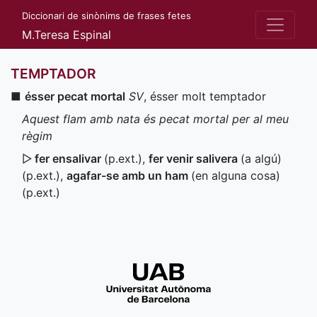
Diccionari de sinònims de frases fetes
M.Teresa Espinal
TEMPTADOR
■
ésser pecat mortal
SV
, ésser molt temptador
Aquest flam amb nata és pecat mortal per al meu
règim
▷
fer ensalivar
(
p.ext.
)
,
fer venir salivera
(a algú)
(
p.ext.
)
,
agafar-se amb un ham
(en alguna cosa)
(
p.ext.
)