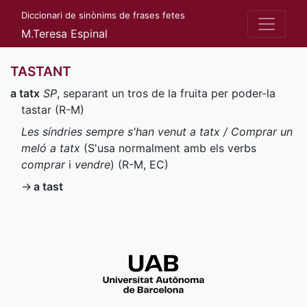
Diccionari de sinònims de frases fetes
M.Teresa Espinal
TASTANT
a tatx
SP
, separant un tros de la fruita per poder-la
tastar (
R-M
)
Les síndries sempre s'han venut a tatx / Comprar un
meló a tatx
(S'usa normalment amb els verbs
comprar
i
vendre
) (
R-M
,
EC
)
→
a tast