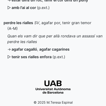
→
estar dins un foc
,
tenir el cor dins un puny
▷
amb l'ai al cor
(
p.ext.
)
perdre les rialles
SV
, agafar por, tenir gran temor
(
A-M
)
Quan els vam dir que per allà rondava un assassí van
perdre les rialles
→
agafar cagalló
,
agafar cagarines
▷
tenir ses rialles enfora
(
p.ext.
)
© 2025 M.Teresa Espinal