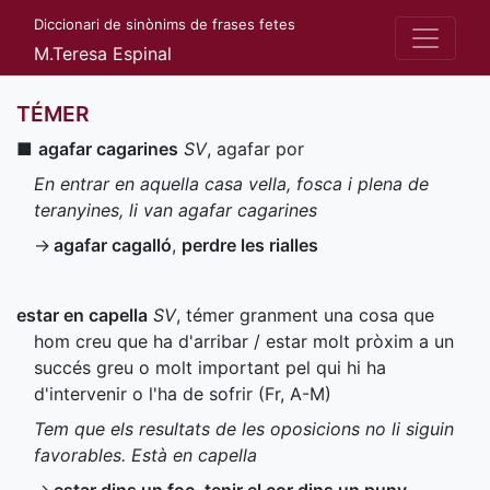
Diccionari de sinònims de frases fetes
M.Teresa Espinal
TÉMER
■
agafar cagarines
SV
, agafar por
En entrar en aquella casa vella, fosca i plena de
teranyines, li van agafar cagarines
→
agafar cagalló
,
perdre les rialles
estar en capella
SV
, témer granment una cosa que
hom creu que ha d'arribar / estar molt pròxim a un
succés greu o molt important pel qui hi ha
d'intervenir o l'ha de sofrir (
Fr
,
A-M
)
Tem que els resultats de les oposicions no li siguin
favorables. Està en capella