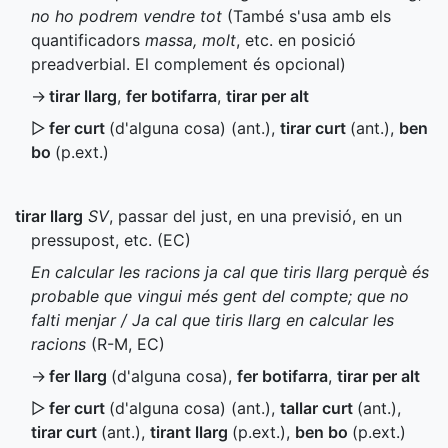
no ho podrem vendre tot
(També s'usa amb els
quantificadors
massa, molt
, etc. en posició
preadverbial. El complement és opcional)
→
tirar llarg
,
fer botifarra
,
tirar per alt
▷
fer curt
(d'alguna cosa) (
ant.
)
,
tirar curt
(
ant.
)
,
ben
bo
(
p.ext.
)
tirar llarg
SV
, passar del just, en una previsió, en un
pressupost, etc. (
EC
)
En calcular les racions ja cal que tiris llarg perquè és
probable que vingui més gent del compte; que no
falti menjar / Ja cal que tiris llarg en calcular les
racions
(
R-M
,
EC
)
→
fer llarg
(d'alguna cosa)
,
fer botifarra
,
tirar per alt
▷
fer curt
(d'alguna cosa) (
ant.
)
,
tallar curt
(
ant.
)
,
tirar curt
(
ant.
)
,
tirant llarg
(
p.ext.
)
,
ben bo
(
p.ext.
)