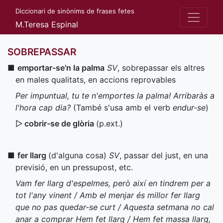
Diccionari de sinònims de frases fetes
M.Teresa Espinal
SOBREPASSAR
■
emportar-se'n la palma
SV
, sobrepassar els altres
en males qualitats, en accions reprovables
Per impuntual, tu te n'emportes la palma! Arribaràs a
l'hora cap dia?
(També s'usa amb el verb
endur-se
)
▷
cobrir-se de glòria
(
p.ext.
)
■
fer llarg
(d'alguna cosa)
SV
, passar del just, en una
previsió, en un pressupost, etc.
Vam fer llarg d'espelmes, però així en tindrem per a
tot l'any vinent / Amb el menjar és millor fer llarg
que no pas quedar-se curt / Aquesta setmana no cal
anar a comprar Hem fet llarg / Hem fet massa llarg,