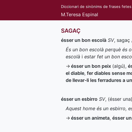
Diccionari de sinònims de frases fetes
M.Teresa Espinal
SAGAÇ
ésser un bon escolà
SV
, sagaç 
És un bon escolà perquè és ob
escolà
i
estar fet un bon esco
→
ésser un bon peix
(algú)
,
é
el diable
,
fer diables sense m
de llevar-li les ferradures a u
ésser un esbirro
SV
, (ésser una
Aquest home és un esbirro, e
→
ésser un animeta
,
ésser un