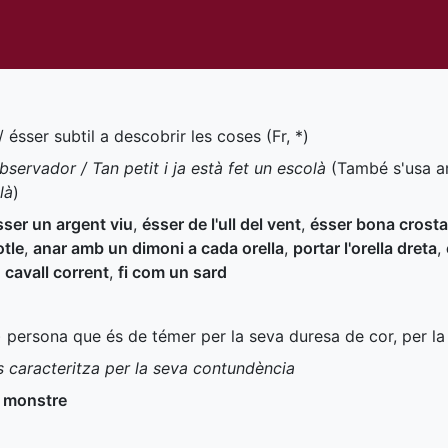
/ ésser subtil a descobrir les coses (
Fr
,
*
)
servador / Tan petit i ja està fet un escolà
(També s'usa 
là
)
sser un argent viu
,
ésser de l'ull del vent
,
ésser bona crosta
otle
,
anar amb un dimoni a cada orella
,
portar l'orella dreta
,
n cavall corrent
,
fi com un sard
) persona que és de témer per la seva duresa de cor, per la
s caracteritza per la seva contundència
 monstre