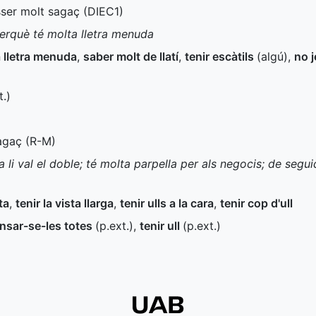
sser molt sagaç (
DIEC1
)
 perquè té molta lletra menuda
 lletra menuda
,
saber molt de llatí
,
tenir escàtils
(algú)
,
no j
t.
)
agaç (
R-M
)
 li val el doble; té molta parpella per als negocis; de segu
ta
,
tenir la vista llarga
,
tenir ulls a la cara
,
tenir cop d'ull
nsar-se-les totes
(
p.ext.
)
,
tenir ull
(
p.ext.
)