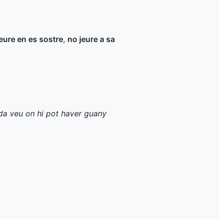
eure en es sostre
,
no jeure a sa
ida veu on hi pot haver guany