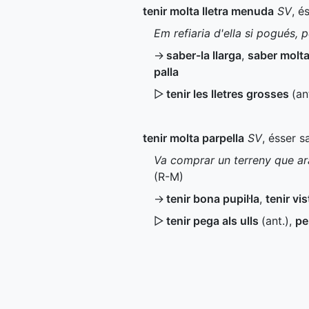
tenir molta lletra menuda
SV
, é
Em refiaria d'ella si pogués,
→
saber-la llarga
,
saber molta
palla
▷
tenir les lletres grosses
(
an
tenir molta parpella
SV
, ésser s
Va comprar un terreny que ara
(
R-M
)
→
tenir bona pupil·la
,
tenir vis
▷
tenir pega als ulls
(
ant.
)
,
pe