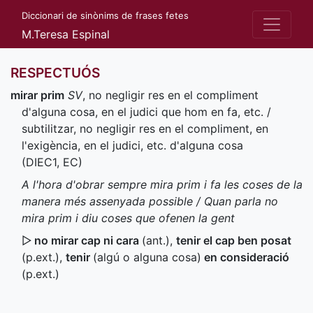
Diccionari de sinònims de frases fetes
M.Teresa Espinal
RESPECTUÓS
mirar prim
SV
, no negligir res en el compliment
d'alguna cosa, en el judici que hom en fa, etc. /
subtilitzar, no negligir res en el compliment, en
l'exigència, en el judici, etc. d'alguna cosa
(
DIEC1
,
EC
)
A l'hora d'obrar sempre mira prim i fa les coses de la
manera més assenyada possible / Quan parla no
mira prim i diu coses que ofenen la gent
▷
no mirar cap ni cara
(
ant.
)
,
tenir el cap ben posat
(
p.ext.
)
,
tenir
(algú o alguna cosa)
en consideració
(
p.ext.
)