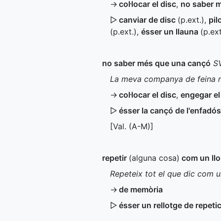
→
col·locar el disc
,
no saber 
▷
canviar de disc
(
p.ext.
)
,
pil
(
p.ext.
)
,
ésser un llauna
(
p.ext
no saber més que una cançó
S
La meva companya de feina no
→
col·locar el disc
,
engegar el
▷
ésser la cançó de l'enfadó
[
Val.
(
A-M
)]
repetir
(alguna cosa)
com un llo
Repeteix tot el que dic com u
→
de memòria
▷
ésser un rellotge de repeti