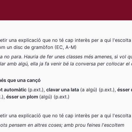
epetir una explicació que no té cap interès per a qui l'escol
com un disc de gramòfon (
EC
,
A-M
)
i ja no para. Hauria de fer unes classes més amenes, si vol q
lar amb algú, ella ja fa venir bé la conversa per col·locar e
més que una cançó
ot automàtic
(
p.ext.
)
,
clavar una lata
(a algú) (
p.ext.
)
,
ésser 
.
)
,
ésser un plom
(algú) (
p.ext.
)
epetir una explicació que no té cap interès per a qui l'escolta
tots pensem en altres coses; amb prou feines l'escoltem