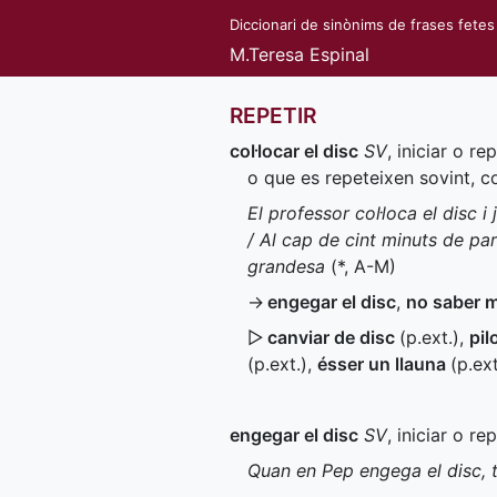
Diccionari de sinònims de frases fetes
M.Teresa Espinal
REPETIR
col·locar el disc
SV
, iniciar o r
o que es repeteixen sovint, 
El professor col·loca el disc 
/ Al cap de cint minuts de par
grandesa
(
*
,
A-M
)
→
engegar el disc
,
no saber 
▷
canviar de disc
(
p.ext.
)
,
pil
(
p.ext.
)
,
ésser un llauna
(
p.ext
engegar el disc
SV
, iniciar o r
Quan en Pep engega el disc, 