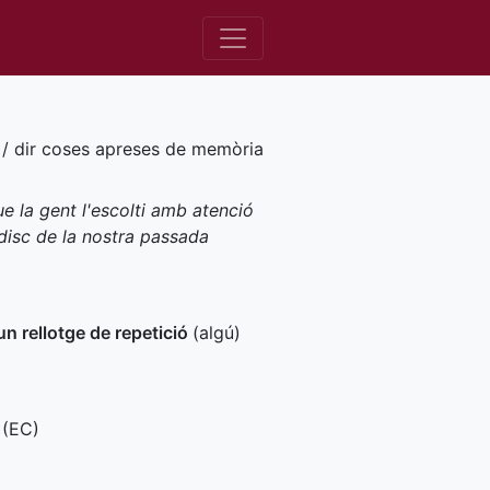
ta / dir coses apreses de memòria
ue la gent l'escolti amb atenció
l disc de la nostra passada
un rellotge de repetició
(algú)
 (
EC
)