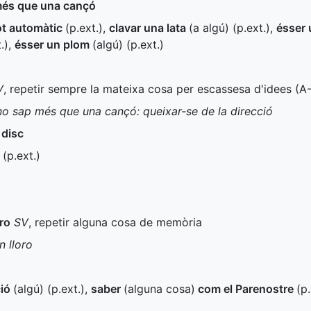
més que una cançó
ot automàtic
(
p.ext.
)
,
clavar una lata
(a algú) (
p.ext.
)
,
ésser 
.
)
,
ésser un plom
(algú) (
p.ext.
)
V
, repetir sempre la mateixa cosa per escassesa d'idees (
A
 sap més que una cançó: queixar-se de la direcció
 disc
s
(
p.ext.
)
ro
SV
, repetir alguna cosa de memòria
n lloro
ció
(algú) (
p.ext.
)
,
saber
(alguna cosa)
com el Parenostre
(
p.