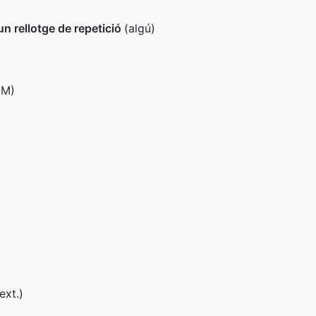
un rellotge de repetició
(algú)
-M
)
ext.
)