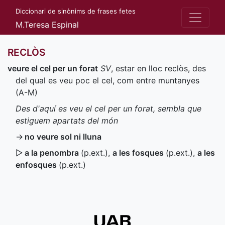
Diccionari de sinònims de frases fetes
M.Teresa Espinal
RECLÒS
veure el cel per un forat
SV
, estar en lloc reclòs, des
del qual es veu poc el cel, com entre muntanyes
(
A-M
)
Des d'aquí es veu el cel per un forat, sembla que
estiguem apartats del món
→
no veure sol ni lluna
▷
a la penombra
(
p.ext.
)
,
a les fosques
(
p.ext.
)
,
a les
enfosques
(
p.ext.
)