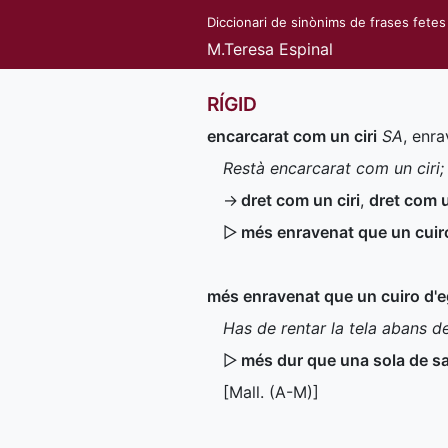
Diccionari de sinònims de frases fetes
M.Teresa Espinal
RÍGID
encarcarat com un ciri
SA
, enra
Restà encarcarat com un ciri;
→
dret com un ciri
,
dret com 
▷
més enravenat que un cuir
més enravenat que un cuiro d'
Has de rentar la tela abans d
▷
més dur que una sola de s
[
Mall.
(
A-M
)]