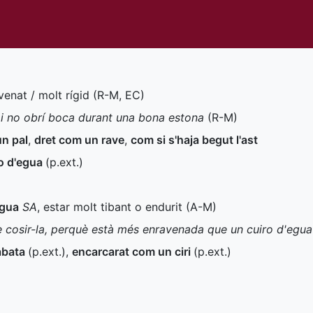
venat / molt rígid (
R-M
,
EC
)
 i no obrí boca durant una bona estona
(
R-M
)
un pal
,
dret com un rave
,
com si s'haja begut l'ast
o d'egua
(
p.ext.
)
egua
SA
, estar molt tibant o endurit (
A-M
)
e cosir-la, perquè està més enravenada que un cuiro d'egua
abata
(
p.ext.
)
,
encarcarat com un ciri
(
p.ext.
)