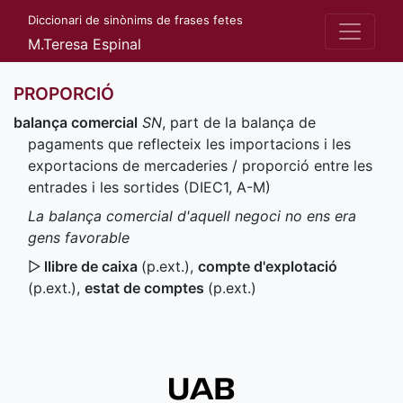
Diccionari de sinònims de frases fetes
M.Teresa Espinal
PROPORCIÓ
balança comercial
SN
, part de la balança de
pagaments que reflecteix les importacions i les
exportacions de mercaderies / proporció entre les
entrades i les sortides (
DIEC1
,
A-M
)
La balança comercial d'aquell negoci no ens era
gens favorable
▷
llibre de caixa
(
p.ext.
)
,
compte d'explotació
(
p.ext.
)
,
estat de comptes
(
p.ext.
)