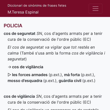
Diccionari de sinònims de frases fetes
M.Teresa Espinal
POLICIA
cos de seguretat
SN
, cos d'agents armats per a tenir
cura de la conservació de l'ordre públic (
EC
)
El cos de seguretat va vigilar que tot restés en
calma
(També s'usa amb la forma
cos de vigilància i
seguretat
)
→
cos de vigilància
▷
les forces armades
(
p.ext.
)
,
mà forta
(
p.ext.
)
,
mosso d'esquadra
(
p.ext.
)
,
guàrdia civil
(
p.ext.
)
cos de vigilància
SN
, cos d'agents armats per a tenir
cura de la conservació de l'ordre públic (
EC
)