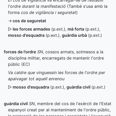
El cos de vigilància va encarregar-se de restablir
l'ordre durant la manifestació
(També s'usa amb la
forma
cos de vigilància i seguretat
)
→
cos de seguretat
▷
les forces armades
(
p.ext.
)
,
mà forta
(
p.ext.
)
,
mosso d'esquadra
(
p.ext.
)
,
guàrdia urbà
(
p.ext.
)
forces de l'ordre
SN
, cossos armats, sotmesos a la
disciplina militar, encarregats de mantenir l'ordre
públic (
EC
)
Va caldre que vinguessin les forces de l'ordre per
apaivagar tot aquell enrenou
▷
mosso d'esquadra
(
p.ext.
)
,
guàrdia civil
(
p.ext.
)
guàrdia civil
SN
, membre del cos de l'exèrcit de l'Estat
espanyol creat per al manteniment de l'ordre públic,