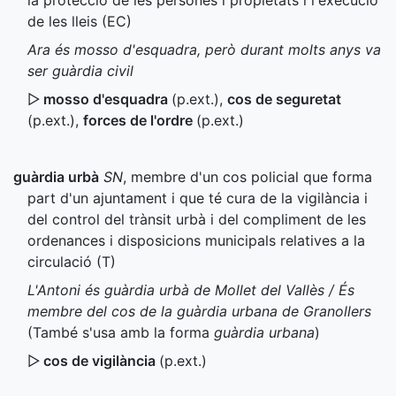
la protecció de les persones i propietats i l'execució
de les lleis (
EC
)
Ara és mosso d'esquadra, però durant molts anys va
ser guàrdia civil
▷
mosso d'esquadra
(
p.ext.
)
,
cos de seguretat
(
p.ext.
)
,
forces de l'ordre
(
p.ext.
)
guàrdia urbà
SN
, membre d'un cos policial que forma
part d'un ajuntament i que té cura de la vigilància i
del control del trànsit urbà i del compliment de les
ordenances i disposicions municipals relatives a la
circulació (
T
)
L'Antoni és guàrdia urbà de Mollet del Vallès / És
membre del cos de la guàrdia urbana de Granollers
(També s'usa amb la forma
guàrdia urbana
)
▷
cos de vigilància
(
p.ext.
)