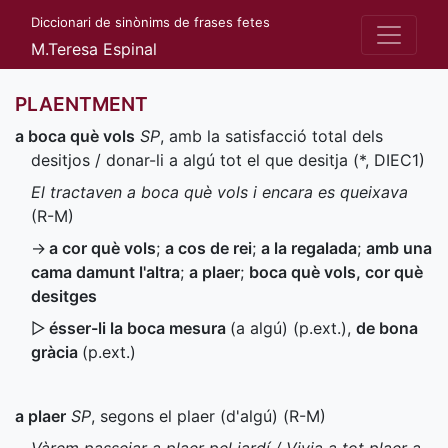
Diccionari de sinònims de frases fetes
M.Teresa Espinal
PLAENTMENT
a boca què vols
SP
, amb la satisfacció total dels
desitjos / donar-li a algú tot el que desitja (
*
,
DIEC1
)
El tractaven a boca què vols i encara es queixava
(
R-M
)
→
a cor què vols
;
a cos de rei
;
a la regalada
;
amb una
cama damunt l'altra
;
a plaer
;
boca què vols, cor què
desitges
▷
ésser-li la boca mesura
(a algú) (
p.ext.
)
,
de bona
gràcia
(
p.ext.
)
a plaer
SP
, segons el plaer (d'algú) (
R-M
)