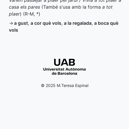
Vàrem passejar a plaer pel jardí / Vivia a tot plaer a
casa els pares
(També s'usa amb la forma
a tot
plaer
) (
R-M
,
*
)
→
a gust
,
a cor què vols
,
a la regalada
,
a boca què
vols
© 2025 M.Teresa Espinal