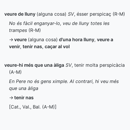
veure de lluny
(alguna cosa)
SV
, ésser perspicaç (
R-M
)
No és fàcil enganyar-lo, veu de lluny totes les
trampes
(
R-M
)
→
veure
(alguna cosa)
d'una hora lluny
,
veure a
venir
,
tenir nas
,
caçar al vol
veure-hi més que una àliga
SV
, tenir molta perspicàcia
(
A-M
)
En Pere no és gens ximple. Al contrari, hi veu més
que una àliga
→
tenir nas
[
Cat.
,
Val.
,
Bal.
(
A-M
)]