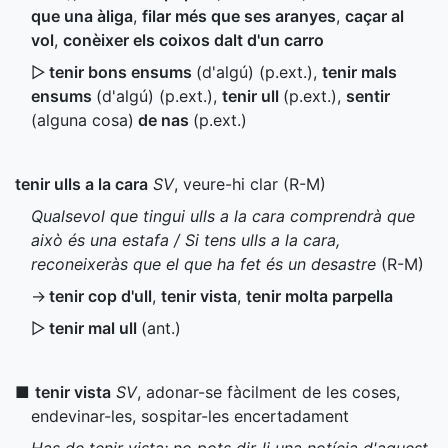
que una àliga
,
filar més que ses aranyes
,
caçar al
vol
,
conèixer els coixos dalt d'un carro
▷
tenir bons ensums
(d'algú) (
p.ext.
)
,
tenir mals
ensums
(d'algú) (
p.ext.
)
,
tenir ull
(
p.ext.
)
,
sentir
(alguna cosa)
de nas
(
p.ext.
)
tenir ulls a la cara
SV
, veure-hi clar (
R-M
)
Qualsevol que tingui ulls a la cara comprendrà que
això és una estafa / Si tens ulls a la cara,
reconeixeràs que el que ha fet és un desastre
(
R-M
)
→
tenir cop d'ull
,
tenir vista
,
tenir molta parpella
▷
tenir mal ull
(
ant.
)
■
tenir vista
SV
, adonar-se fàcilment de les coses,
endevinar-les, sospitar-les encertadament