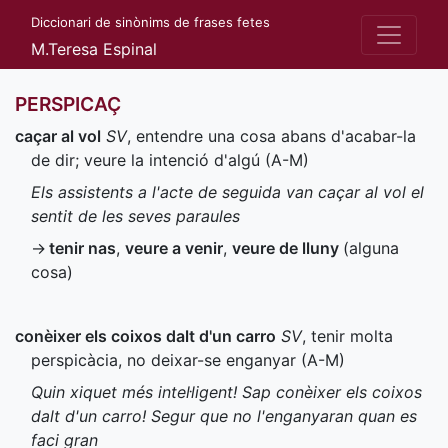
Diccionari de sinònims de frases fetes
M.Teresa Espinal
PERSPICAÇ
caçar al vol
SV
, entendre una cosa abans d'acabar-la
de dir; veure la intenció d'algú (
A-M
)
Els assistents a l'acte de seguida van caçar al vol el
sentit de les seves paraules
→
tenir nas
,
veure a venir
,
veure de lluny
(alguna
cosa)
conèixer els coixos dalt d'un carro
SV
, tenir molta
perspicàcia, no deixar-se enganyar (
A-M
)
Quin xiquet més intel·ligent! Sap conèixer els coixos
dalt d'un carro! Segur que no l'enganyaran quan es
faci gran