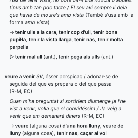
Has de tenir vista; no pots dir-li una notícia d'aquest
tipus amb tan poc tacte / El seu avi sempre li deia
que havia de moure's amb vista
(També s'usa amb la
forma
amb vista
)
→
tenir ulls a la cara
,
tenir cop d'ull
,
tenir bona
pupil·la
,
tenir la vista llarga
,
tenir nas
,
tenir molta
parpella
▷
tenir mal ull
(
ant.
)
,
tenir pega als ulls
(
ant.
)
veure a venir
SV
, ésser perspicaç / adonar-se de
seguida del que es prepara o del que passa
(
R-M
,
EC
)
Quan m'ha preguntat si sortiríem diumenge ja l'he
vist a venir; volia que el convidéssim / Ja veig a
venir que em demanarà diners
(
R-M
,
EC
)
→
veure
(alguna cosa)
d'una hora lluny
,
veure de
lluny
(alguna cosa)
,
tenir nas
,
caçar al vol