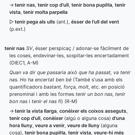
→
tenir nas
,
tenir cop d'ull
,
tenir bona pupil·la
,
tenir
vista
,
tenir molta parpella
▷
tenir pega als ulls
(
ant.
)
,
ésser de l'ull del vent
(
p.ext.
)
tenir nas
SV
, ésser perspicaç / adonar-se fàcilment de
les coses, endevinar-les, sospitar-les encertadament
(
DIEC1
,
A-M
)
Quan va dir que passaria això que ha passat, va tenir
nas. Ho ha encertat ben bé
(També s'usa amb els
quantificadors
bastant, força, molt,
etc. en posició
prenominal i amb les formes
tenir un bon nas
,
tenir
bon nas
i
tenir el nas fi
) (
R-M
)
→
tenir la vista llarga
,
conèixer els coixos asseguts
,
tenir cop d'ull
,
conèixer
(algú o alguna cosa)
d'una
hora lluny
,
veure a venir
,
veure de lluny
(alguna
cosa)
,
tenir bona pupil·la
,
tenir vista
,
veure-hi més