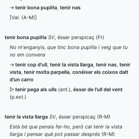
→
tenir bona pupil·la
,
tenir nas
[
Val.
(
A-M
)]
tenir bona pupil·la
SV
, ésser perspicaç (
Fr
)
No m'enganyis, que tinc bona pupil·la i veig que tu
no em convens
→
tenir cop d'ull
,
tenir la vista llarga
,
tenir nas
,
tenir
vista
,
tenir molta parpella
,
conèixer els coixos dalt
d'un carro
▷
tenir pega als ulls
(
ant.
)
,
ésser de l'ull del vent
(
p.ext.
)
tenir la vista llarga
SV
, ésser perspicaç (
R-M
)
Està bé que pensis fer-ho, però cal tenir la vista
llarga i pensar què pot passar després
(
R-M
)