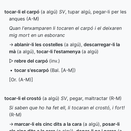
tocar-li el carpó
(a algú)
SV
, tupar algú, pegar-li per les
anques (
A-M
)
Quan l'enxamparen li tocaren el carpó i el deixaren
mig mort en un esboranc
→
ablanir-li les costelles
(a algú)
,
descarregar-li la
mà
(a algú)
,
tocar-li l'estamenya
(a algú)
▷
rebre del carpó
(
inv.
)
•
tocar s'escarpó
(
Bal.
[A-M])
[
Or.
(
A-M
)]
tocar-li el crostó
(a algú)
SV
, pegar, maltractar (
R-M
)
Si saben que ho ha fet ell, li tocaran el crostó, i fort!
(
R-M
)
→
marcar-li els cinc dits a la cara
(a algú)
,
posar-li