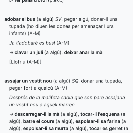
▷
fer palla d'ordi
(
p.ext.
)
adobar el bus
(a algú)
SV
, pegar algú, donar-li una
tupada (ho diuen les dones per amenaçar llurs
infants) (
A-M
)
Ja t'adobaré es bus!
(
A-M
)
→
clavar un juli
(a algú)
,
deixar anar la mà
[Llofriu (
A-M
)]
assajar un vestit nou
(a algú)
SQ
, donar una tupada,
pegar fort a qualcú (
A-M
)
Després de la malifeta sabia que son pare assajaria
un vestit nou a aquell marrec
→
descarregar-li la mà
(a algú)
,
tocar-li l'esquena
(a
algú)
,
batre el coure
(a algú)
,
espolsar-li sa farina
(a
algú)
,
espolsar-li sa murta
(a algú)
,
tocar es gerret
(a