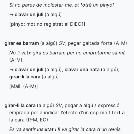
Si no pares de molestar-me, et fotré un pinyo!
→
clavar un juli
(a algú)
[pinyo: mot no registrat al
DIEC1
]
girar es barram
(a algú)
SV
, pegar galtada forta (
A-M
)
No li vatx girà es barram per no embrutarme sa mà
(
A-M
)
→
clavar un juli
(a algú)
,
clavar una nata
(a algú)
,
girar-li la cara
(a algú)
[
Mall.
(
A-M
)]
girar-li la cara
(a algú)
SV
, pegar a algú / expressió
emprada per a indicar l'efecte d'un cop molt fort a
la cara (
R-M
,
EC
)
Es va sentir insultat i li va girar la cara d'un revés