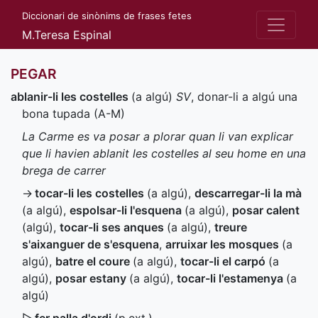
Diccionari de sinònims de frases fetes
M.Teresa Espinal
PEGAR
ablanir-li les costelles
(a algú)
SV
, donar-li a algú una
bona tupada (
A-M
)
La Carme es va posar a plorar quan li van explicar
que li havien ablanit les costelles al seu home en una
brega de carrer
→
tocar-li les costelles
(a algú)
,
descarregar-li la mà
(a algú)
,
espolsar-li l'esquena
(a algú)
,
posar calent
(algú)
,
tocar-li ses anques
(a algú)
,
treure
s'aixanguer de s'esquena
,
arruixar les mosques
(a
algú)
,
batre el coure
(a algú)
,
tocar-li el carpó
(a
algú)
,
posar estany
(a algú)
,
tocar-li l'estamenya
(a
algú)