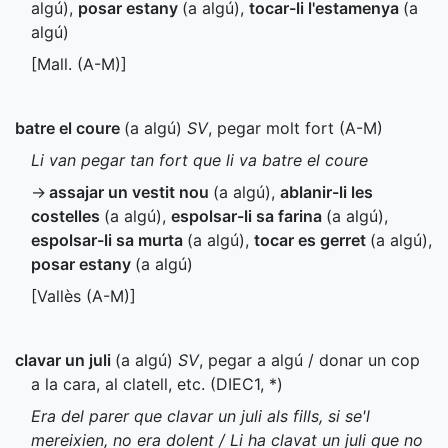
algú)
,
posar estany
(a algú)
,
tocar-li l'estamenya
(a
algú)
[
Mall.
(
A-M
)]
batre el coure
(a algú)
SV
, pegar molt fort (
A-M
)
Li van pegar tan fort que li va batre el coure
→
assajar un vestit nou
(a algú)
,
ablanir-li les
costelles
(a algú)
,
espolsar-li sa farina
(a algú)
,
espolsar-li sa murta
(a algú)
,
tocar es gerret
(a algú)
,
posar estany
(a algú)
[Vallès (
A-M
)]
clavar un juli
(a algú)
SV
, pegar a algú / donar un cop
a la cara, al clatell, etc. (
DIEC1
,
*
)
Era del parer que clavar un juli als fills, si se'l
mereixien, no era dolent / Li ha clavat un juli que no