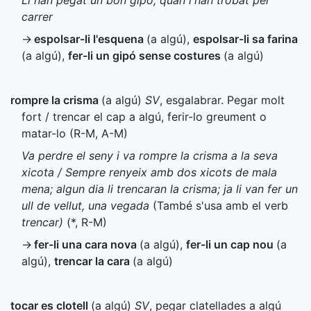
Li han pegat un bon gipó, quan l'han trobat pel
carrer
→
espolsar-li l'esquena
(a algú)
,
espolsar-li sa farina
(a algú)
,
fer-li un gipó sense costures
(a algú)
rompre la crisma
(a algú)
SV
, esgalabrar. Pegar molt
fort / trencar el cap a algú, ferir-lo greument o
matar-lo (
R-M
,
A-M
)
Va perdre el seny i va rompre la crisma a la seva
xicota / Sempre renyeix amb dos xicots de mala
mena; algun dia li trencaran la crisma; ja li van fer un
ull de vellut, una vegada
(També s'usa amb el verb
trencar)
(
*
,
R-M
)
→
fer-li una cara nova
(a algú)
,
fer-li un cap nou
(a
algú)
,
trencar la cara
(a algú)
tocar es clotell
(a algú)
SV
, pegar clatellades a algú