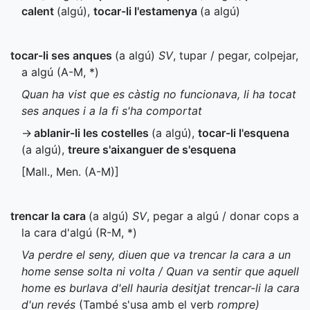
calent
(algú)
,
tocar-li l'estamenya
(a algú)
tocar-li ses anques
(a algú)
SV
, tupar / pegar, colpejar,
a algú (
A-M
,
*
)
Quan ha vist que es càstig no funcionava, li ha tocat
ses anques i a la fi s'ha comportat
→
ablanir-li les costelles
(a algú)
,
tocar-li l'esquena
(a algú)
,
treure s'aixanguer de s'esquena
[
Mall.
,
Men.
(
A-M
)]
trencar la cara
(a algú)
SV
, pegar a algú / donar cops a
la cara d'algú (
R-M
,
*
)
Va perdre el seny, diuen que va trencar la cara a un
home sense solta ni volta / Quan va sentir que aquell
home es burlava d'ell hauria desitjat trencar-li la cara
d'un revés
(També s'usa amb el verb
rompre)