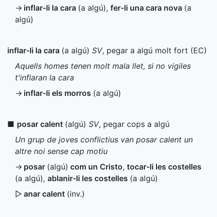
→
inflar-li la cara
(a algú)
,
fer-li una cara nova
(a
algú)
inflar-li la cara
(a algú)
SV
, pegar a algú molt fort (
EC
)
Aquells homes tenen molt mala llet, si no vigiles
t'inflaran la cara
→
inflar-li els morros
(a algú)
■
posar calent
(algú)
SV
, pegar cops a algú
Un grup de joves conflictius van posar calent un
altre noi sense cap motiu
→
posar
(algú)
com un Cristo
,
tocar-li les costelles
(a algú)
,
ablanir-li les costelles
(a algú)
▷
anar calent
(
inv.
)