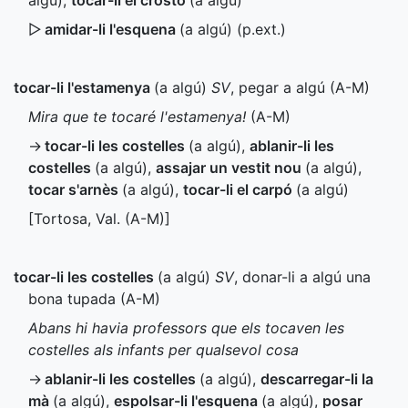
algú)
,
tocar-li el crostó
(a algú)
▷
amidar-li l'esquena
(a algú) (
p.ext.
)
tocar-li l'estamenya
(a algú)
SV
, pegar a algú (
A-M
)
Mira que te tocaré l'estamenya!
(
A-M
)
→
tocar-li les costelles
(a algú)
,
ablanir-li les
costelles
(a algú)
,
assajar un vestit nou
(a algú)
,
tocar s'arnès
(a algú)
,
tocar-li el carpó
(a algú)
[Tortosa,
Val.
(
A-M
)]
tocar-li les costelles
(a algú)
SV
, donar-li a algú una
bona tupada (
A-M
)
Abans hi havia professors que els tocaven les
costelles als infants per qualsevol cosa
→
ablanir-li les costelles
(a algú)
,
descarregar-li la
mà
(a algú)
,
espolsar-li l'esquena
(a algú)
,
posar