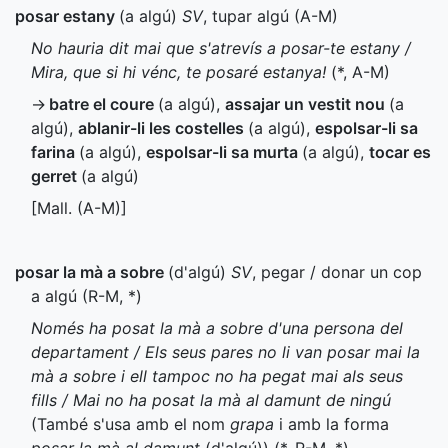
posar estany
(a algú)
SV
, tupar algú (
A-M
)
No hauria dit mai que s'atrevís a posar-te estany /
Mira, que si hi vénc, te posaré estanya!
(
*
,
A-M
)
→
batre el coure
(a algú)
,
assajar un vestit nou
(a
algú)
,
ablanir-li les costelles
(a algú)
,
espolsar-li sa
farina
(a algú)
,
espolsar-li sa murta
(a algú)
,
tocar es
gerret
(a algú)
[
Mall.
(
A-M
)]
posar la mà a sobre
(d'algú)
SV
, pegar / donar un cop
a algú (
R-M
,
*
)
Només ha posat la mà a sobre d'una persona del
departament / Els seus pares no li van posar mai la
mà a sobre i ell tampoc no ha pegat mai als seus
fills / Mai no ha posat la mà al damunt de ningú
(També s'usa amb el nom
grapa
i amb la forma