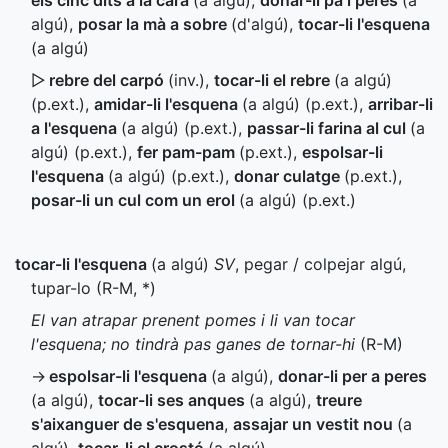
els cinc dits a la cara
(a algú)
,
donar-li pa i peres
(a
algú)
,
posar la mà a sobre
(d'algú)
,
tocar-li l'esquena
(a algú)
▷
rebre del carpó
(
inv.
)
,
tocar-li el rebre
(a algú)
(
p.ext.
)
,
amidar-li l'esquena
(a algú) (
p.ext.
)
,
arribar-li
a l'esquena
(a algú) (
p.ext.
)
,
passar-li farina al cul
(a
algú) (
p.ext.
)
,
fer pam-pam
(
p.ext.
)
,
espolsar-li
l'esquena
(a algú) (
p.ext.
)
,
donar culatge
(
p.ext.
)
,
posar-li un cul com un erol
(a algú) (
p.ext.
)
tocar-li l'esquena
(a algú)
SV
, pegar / colpejar algú,
tupar-lo (
R-M
,
*
)
El van atrapar prenent pomes i li van tocar
l'esquena; no tindrà pas ganes de tornar-hi
(
R-M
)
→
espolsar-li l'esquena
(a algú)
,
donar-li per a peres
(a algú)
,
tocar-li ses anques
(a algú)
,
treure
s'aixanguer de s'esquena
,
assajar un vestit nou
(a