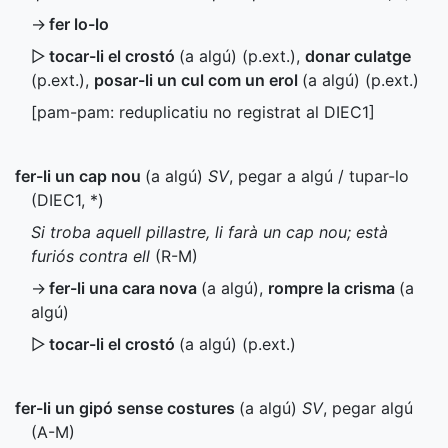
→
fer lo-lo
▷
tocar-li el crostó
(a algú) (
p.ext.
)
,
donar culatge
(
p.ext.
)
,
posar-li un cul com un erol
(a algú) (
p.ext.
)
[pam-pam: reduplicatiu no registrat al
DIEC1
]
fer-li un cap nou
(a algú)
SV
, pegar a algú / tupar-lo
(
DIEC1
,
*
)
Si troba aquell pillastre, li farà un cap nou; està
furiós contra ell
(
R-M
)
→
fer-li una cara nova
(a algú)
,
rompre la crisma
(a
algú)
▷
tocar-li el crostó
(a algú) (
p.ext.
)
fer-li un gipó sense costures
(a algú)
SV
, pegar algú
(
A-M
)