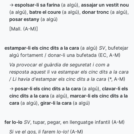
→
espolsar-li sa farina
(a algú)
,
assajar un vestit nou
(a algú)
,
batre el coure
(a algú)
,
donar tronc
(a algú)
,
posar estany
(a algú)
[
Mall.
(
A-M
)]
estampar-li els cinc dits a la cara
(a algú)
SV
, bufetejar
algú fortament / donar-li una bufetada (
EC
,
A-M
)
Va provocar el guàrdia de seguretat i com a
resposta aquest li va estampar els cinc dits a la cara
/ Li havia d'estampar els cinc dits a la cara
(
*
,
A-M
)
→
posar-li els cinc dits a la cara
(a algú)
,
clavar-li els
cinc dits a la cara
(a algú)
,
marcar-li els cinc dits a la
cara
(a algú)
,
girar-li la cara
(a algú)
fer lo-lo
SV
, tupar, pegar, en llenguatge infantil (
A-M
)
Si ve el gos, li farem lo-lo!
(
A-M
)