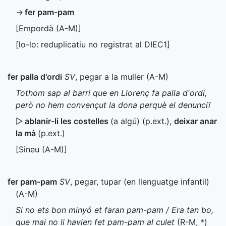
→
fer pam-pam
[Empordà (
A-M
)]
[lo-lo: reduplicatiu no registrat al
DIEC1
]
fer palla d'ordi
SV
, pegar a la muller (
A-M
)
Tothom sap al barri que en Llorenç fa palla d'ordi,
però no hem convençut la dona perquè el denunciï
▷
ablanir-li les costelles
(a algú) (
p.ext.
)
,
deixar anar
la mà
(
p.ext.
)
[Sineu (
A-M
)]
fer pam-pam
SV
, pegar, tupar (en llenguatge infantil)
(
A-M
)
Si no ets bon minyó et faran pam-pam / Era tan bo,
que mai no li havien fet pam-pam al culet
(
R-M
,
*
)