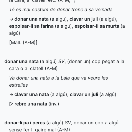
la cara, al clatell, etc. (
A-M
,
*
)
Té es mal costum de donar tronc a sa veïnada
→
donar una nata
(a algú)
,
clavar un juli
(a algú)
,
espolsar-li sa farina
(a algú)
,
espolsar-li sa murta
(a
algú)
[
Mall.
(
A-M
)]
donar una nata
(a algú)
SV
, (donar un) cop pegat a la
cara o al clatell (
A-M
)
Va donar una nata a la Laia que va veure les
estrelles
→
clavar una nata
(a algú)
,
clavar un juli
(a algú)
▷
rebre una nata
(
inv.
)
donar-li pa i peres
(a algú)
SV
, donar un cop a algú
sense fer-li gaire mal (
A-M
)