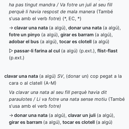
ha pas tingut mandra / Va fotre un juli al seu fill
perquè li havia respost de mala manera
(També
s'usa amb el verb
fotre
) (
*
,
EC
,
*
)
→
clavar una nata
(a algú)
,
donar una nata
(a algú)
,
fotre un pinyo
(a algú)
,
girar es barram
(a algú)
,
adobar el bus
(a algú)
,
tocar es clotell
(a algú)
▷
passar-li farina al cul
(a algú) (
p.ext.
)
,
flist-flast
(
p.ext.
)
clavar una nata
(a algú)
SV
, (donar un) cop pegat a la
cara o al clatell (
A-M
)
Va clavar una nata al seu fill perquè havia dit
paraulotes / Li va fotre una nata sense motiu
(També
s'usa amb el verb
fotre)
→
donar una nata
(a algú)
,
clavar un juli
(a algú)
,
girar es barram
(a algú)
,
tocar es clotell
(a algú)