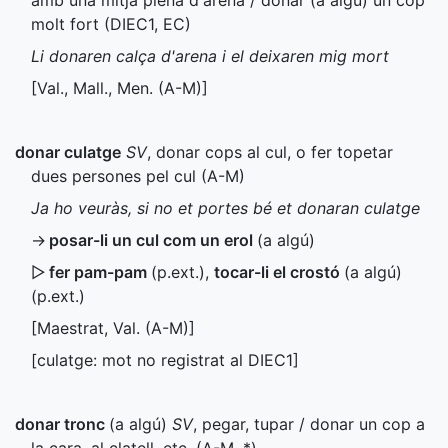
amb una mitja plena d'arena / donar (a algú) un cop
molt fort (
DIEC1
,
EC
)
Li donaren calça d'arena i el deixaren mig mort
[
Val.
,
Mall.
,
Men.
(
A-M
)]
donar culatge
SV
, donar cops al cul, o fer topetar
dues persones pel cul (
A-M
)
Ja ho veuràs, si no et portes bé et donaran culatge
→
posar-li un cul com un erol
(a algú)
▷
fer pam-pam
(
p.ext.
)
,
tocar-li el crostó
(a algú)
(
p.ext.
)
[Maestrat,
Val.
(
A-M
)]
[culatge: mot no registrat al
DIEC1
]
donar tronc
(a algú)
SV
, pegar, tupar / donar un cop a