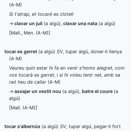
(
A-M
)
Si t'atrap, et tocaré es clotell
→
clavar un juli
(a algú)
,
clavar una nata
(a algú)
[
Mall.
,
Men.
(
A-M
)]
tocar es gerret
(a algú)
SV
, tupar algú, donar-li llenya
(
A-M
)
Veureu quin estar hi fa en venir s'homo alegret, com
vos tocarà es gerret, i si hi voleu tenir net, amb sa
raó heu de callar
(
A-M
)
→
assajar un vestit nou
(a algú)
,
batre el coure
(a
algú)
[
Mall.
(
A-M
)]
tocar s'albernús
(a algú)
SV
, tupar algú, pegar-li fort