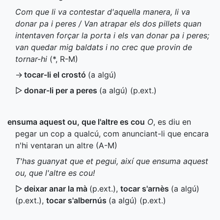
Com que li va contestar d'aquella manera, li va
donar pa i peres / Van atrapar els dos pillets quan
intentaven forçar la porta i els van donar pa i peres;
van quedar mig baldats i no crec que provin de
tornar-hi
(
*
,
R-M
)
→
tocar-li el crostó
(a algú)
▷
donar-li per a peres
(a algú) (
p.ext.
)
ensuma aquest ou, que l'altre es cou
O
, es diu en
pegar un cop a qualcú, com anunciant-li que encara
n'hi ventaran un altre (
A-M
)
T'has guanyat que et pegui, així que ensuma aquest
ou, que l'altre es cou!
▷
deixar anar la mà
(
p.ext.
)
,
tocar s'arnès
(a algú)
(
p.ext.
)
,
tocar s'albernús
(a algú) (
p.ext.
)