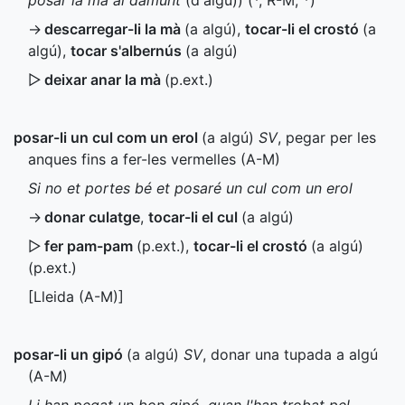
posar la mà al damunt
(d'algú)) (
*
,
R-M
,
*
)
→
descarregar-li la mà
(a algú)
,
tocar-li el crostó
(a
algú)
,
tocar s'albernús
(a algú)
▷
deixar anar la mà
(
p.ext.
)
posar-li un cul com un erol
(a algú)
SV
, pegar per les
anques fins a fer-les vermelles (
A-M
)
Si no et portes bé et posaré un cul com un erol
→
donar culatge
,
tocar-li el cul
(a algú)
▷
fer pam-pam
(
p.ext.
)
,
tocar-li el crostó
(a algú)
(
p.ext.
)
[Lleida (
A-M
)]
posar-li un gipó
(a algú)
SV
, donar una tupada a algú
(
A-M
)