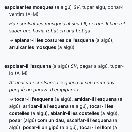
espolsar les mosques
(a algú)
SV
, tupar algú, donar-li
ventim (
A-M
)
Ha espolsat les mosques al seu fill, perquè li han fet
saber que havia robat en una botiga
→
aplanar-li les costures de l'esquena
(a algú)
,
arruixar les mosques
(a algú)
espolsar-li l'esquena
(a algú)
SV
, pegar a algú, tupar-
lo (
A-M
)
Al final va espolsar-li l'esquena al seu company
perquè no parava d'empipar-lo
→
tocar-li l'esquena
(a algú)
,
amidar-li l'esquena
(a
algú)
,
arribar-li a l'esquena
(a algú)
,
tocar-li les
costelles
(a algú)
,
ablanir-li les costelles
(a algú)
,
posar
(algú)
com un dau
,
escalfar-li l'esquena
(a
algú)
,
posar-li un gipó
(a algú)
,
tocar-li el llom
(a