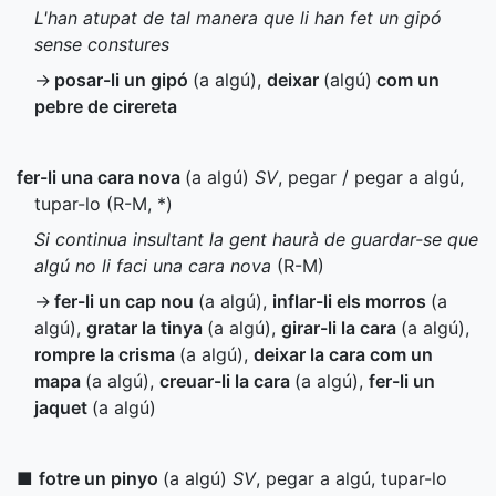
L'han atupat de tal manera que li han fet un gipó
sense constures
→
posar-li un gipó
(a algú)
,
deixar
(algú)
com un
pebre de cirereta
fer-li una cara nova
(a algú)
SV
, pegar / pegar a algú,
tupar-lo (
R-M
,
*
)
Si continua insultant la gent haurà de guardar-se que
algú no li faci una cara nova
(
R-M
)
→
fer-li un cap nou
(a algú)
,
inflar-li els morros
(a
algú)
,
gratar la tinya
(a algú)
,
girar-li la cara
(a algú)
,
rompre la crisma
(a algú)
,
deixar la cara com un
mapa
(a algú)
,
creuar-li la cara
(a algú)
,
fer-li un
jaquet
(a algú)
■
fotre un pinyo
(a algú)
SV
, pegar a algú, tupar-lo