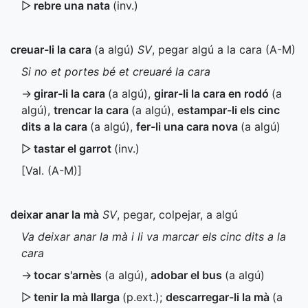
▷
rebre una nata
(
inv.
)
creuar-li la cara
(a algú)
SV
, pegar algú a la cara (
A-M
)
Si no et portes bé et creuaré la cara
→
girar-li la cara
(a algú)
,
girar-li la cara en rodó
(a
algú)
,
trencar la cara
(a algú)
,
estampar-li els cinc
dits a la cara
(a algú)
,
fer-li una cara nova
(a algú)
▷
tastar el garrot
(
inv.
)
[
Val.
(
A-M
)]
deixar anar la mà
SV
, pegar, colpejar, a algú
Va deixar anar la mà i li va marcar els cinc dits a la
cara
→
tocar s'arnès
(a algú)
,
adobar el bus
(a algú)
▷
tenir la mà llarga
(
p.ext.
)
;
descarregar-li la mà
(a