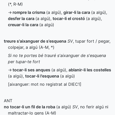
(
*
,
R-M
)
→
rompre la crisma
(a algú)
,
girar-li la cara
(a algú)
,
desfer la cara
(a algú)
,
tocar-li el crostó
(a algú)
,
creuar-li la cara
(a algú)
treure s'aixanguer de s'esquena
SV
, tupar fort / pegar,
colpejar, a algú (
A-M
,
*
)
Si no te portes bé trauré s'aixanguer de s'esquena
per tupar-te fort
→
tocar-li ses anques
(a algú)
,
ablanir-li les costelles
(a algú)
,
tocar-li l'esquena
(a algú)
[aixanguer: mot no registrat al
DIEC1
]
ANT
no tocar-li un fil de la roba
(a algú)
SV
, no ferir algú ni
maltractar-lo gens (
A-M
)