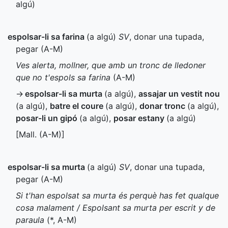
algú)
espolsar-li sa farina
(a algú)
SV
, donar una tupada,
pegar (
A-M
)
Ves alerta, mollner, que amb un tronc de lledoner
que no t'espols sa farina
(
A-M
)
→
espolsar-li sa murta
(a algú)
,
assajar un vestit nou
(a algú)
,
batre el coure
(a algú)
,
donar tronc
(a algú)
,
posar-li un gipó
(a algú)
,
posar estany
(a algú)
[
Mall.
(
A-M
)]
espolsar-li sa murta
(a algú)
SV
, donar una tupada,
pegar (
A-M
)
Si t'han espolsat sa murta és perquè has fet qualque
cosa malament / Espolsant sa murta per escrit y de
paraula
(
*
,
A-M
)