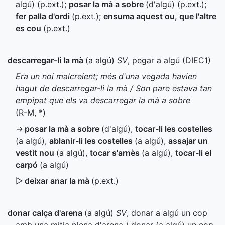
algú) (
p.ext.
)
;
posar la mà a sobre
(d'algú) (
p.ext.
)
;
fer palla d'ordi
(
p.ext.
)
;
ensuma aquest ou, que l'altre
es cou
(
p.ext.
)
descarregar-li la mà
(a algú)
SV
, pegar a algú (
DIEC1
)
Era un noi malcreient; més d'una vegada havien
hagut de descarregar-li la mà / Son pare estava tan
empipat que els va descarregar la mà a sobre
(
R-M
,
*
)
→
posar la mà a sobre
(d'algú)
,
tocar-li les costelles
(a algú)
,
ablanir-li les costelles
(a algú)
,
assajar un
vestit nou
(a algú)
,
tocar s'arnès
(a algú)
,
tocar-li el
carpó
(a algú)
▷
deixar anar la mà
(
p.ext.
)
donar calça d'arena
(a algú)
SV
, donar a algú un cop