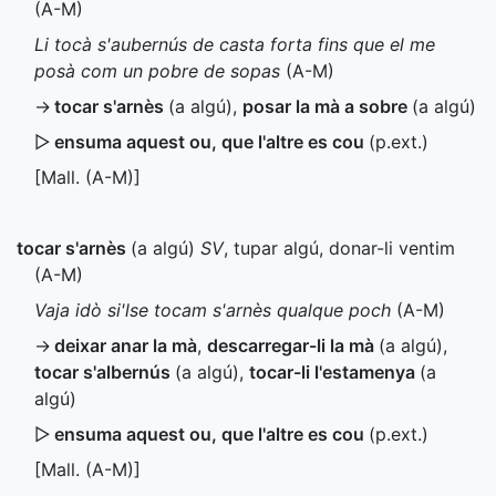
(
A-M
)
Li tocà s'aubernús de casta forta fins que el me
posà com un pobre de sopas
(
A-M
)
→
tocar s'arnès
(a algú)
,
posar la mà a sobre
(a algú)
▷
ensuma aquest ou, que l'altre es cou
(
p.ext.
)
[
Mall.
(
A-M
)]
tocar s'arnès
(a algú)
SV
, tupar algú, donar-li ventim
(
A-M
)
Vaja idò si'lse tocam s'arnès qualque poch
(
A-M
)
→
deixar anar la mà
,
descarregar-li la mà
(a algú)
,
tocar s'albernús
(a algú)
,
tocar-li l'estamenya
(a
algú)
▷
ensuma aquest ou, que l'altre es cou
(
p.ext.
)
[
Mall.
(
A-M
)]