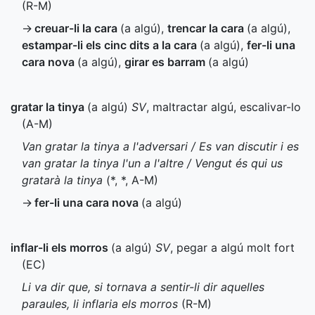
(
R-M
)
→
creuar-li la cara
(a algú)
,
trencar la cara
(a algú)
,
estampar-li els cinc dits a la cara
(a algú)
,
fer-li una
cara nova
(a algú)
,
girar es barram
(a algú)
gratar la tinya
(a algú)
SV
, maltractar algú, escalivar-lo
(
A-M
)
Van gratar la tinya a l'adversari / Es van discutir i es
van gratar la tinya l'un a l'altre / Vengut és qui us
gratarà la tinya
(
*
,
*
,
A-M
)
→
fer-li una cara nova
(a algú)
inflar-li els morros
(a algú)
SV
, pegar a algú molt fort
(
EC
)
Li va dir que, si tornava a sentir-li dir aquelles
paraules, li inflaria els morros
(
R-M
)