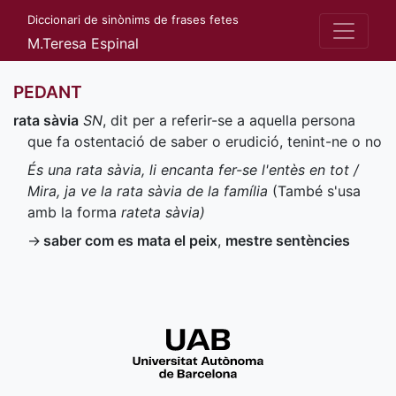
Diccionari de sinònims de frases fetes
M.Teresa Espinal
PEDANT
rata sàvia
SN
, dit per a referir-se a aquella persona
que fa ostentació de saber o erudició, tenint-ne o no
És una rata sàvia, li encanta fer-se l'entès en tot /
Mira, ja ve la rata sàvia de la família
(També s'usa
amb la forma
rateta sàvia)
→
saber com es mata el peix
,
mestre sentències