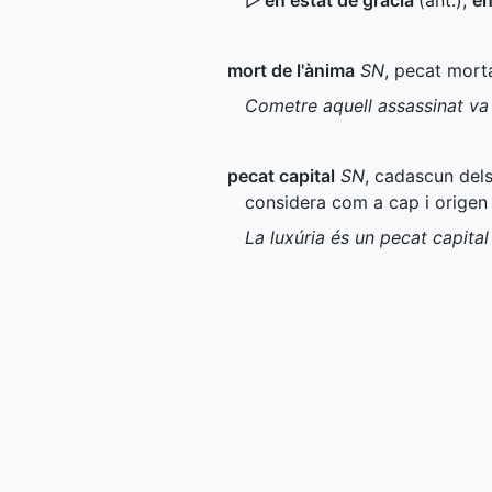
▷
en estat de gràcia
(
ant.
)
,
en
mort de l'ànima
SN
, pecat morta
Cometre aquell assassinat va 
pecat capital
SN
, cadascun dels 
considera com a cap i origen d
La luxúria és un pecat capital