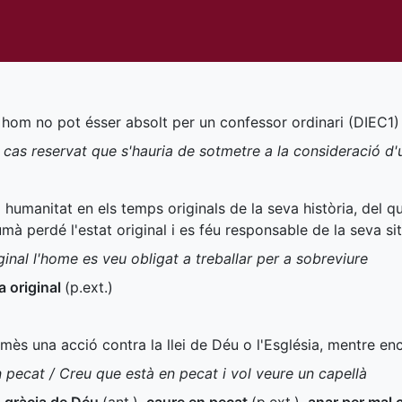
l hom no pot ésser absolt per un confessor ordinari (
DIEC1
)
cas reservat que s'hauria de sotmetre a la consideració d'
a humanitat en els temps originals de la seva història, del q
umà perdé l'estat original i es féu responsable de la seva si
inal l'home es veu obligat a treballar per a sobreviure
a original
(
p.ext.
)
omès una acció contra la llei de Déu o l'Església, mentre enc
n pecat / Creu que està en pecat i vol veure un capellà