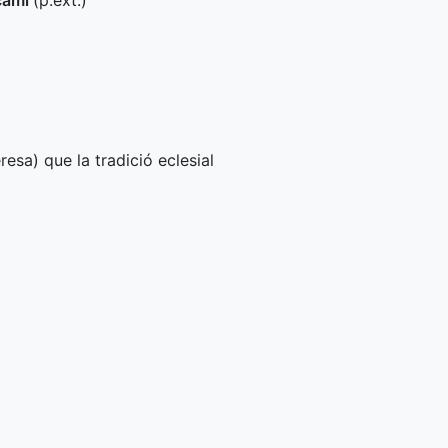
 camí
(
p.ext.
)
resa) que la tradició eclesial