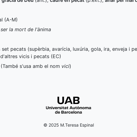
 gràcia de Déu
(
ant.
)
,
caure en pecat
(
p.ext.
)
,
anar per mal
l (
A-M
)
ser la mort de l'ànima
set pecats (supèrbia, avarícia, luxúria, gola, ira, enveja i pe
'altres vicis i pecats (
EC
)
(També s'usa amb el nom
vici
)
© 2025 M.Teresa Espinal