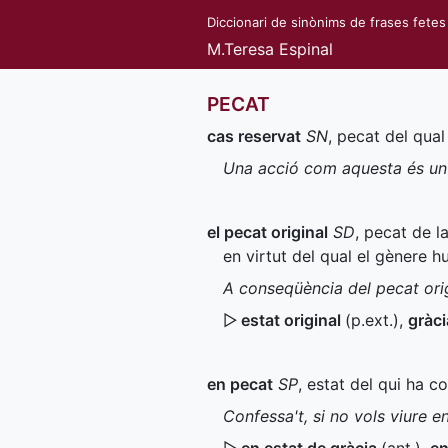
Diccionari de sinònims de frases fetes
M.Teresa Espinal
PECAT
cas reservat
SN
, pecat del qua
Una acció com aquesta és un 
el pecat original
SD
, pecat de l
en virtut del qual el gènere h
A conseqüència del pecat orig
▷
estat original
(
p.ext.
)
,
gràci
en pecat
SP
, estat del qui ha c
Confessa't, si no vols viure e