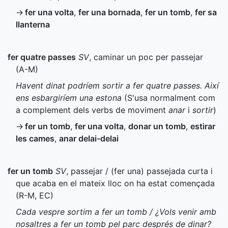
→
fer una volta
,
fer una bornada
,
fer un tomb
,
fer sa
llanterna
fer quatre passes
SV
, caminar un poc per passejar
(
A-M
)
Havent dinat podríem sortir a fer quatre passes. Així
ens esbargiríem una estona
(S'usa normalment com
a complement dels verbs de moviment
anar
i
sortir
)
→
fer un tomb
,
fer una volta
,
donar un tomb
,
estirar
les cames
,
anar delai-delai
fer un tomb
SV
, passejar / (fer una) passejada curta i
que acaba en el mateix lloc on ha estat començada
(
R-M
,
EC
)
Cada vespre sortim a fer un tomb / ¿Vols venir amb
nosaltres a fer un tomb pel parc després de dinar?