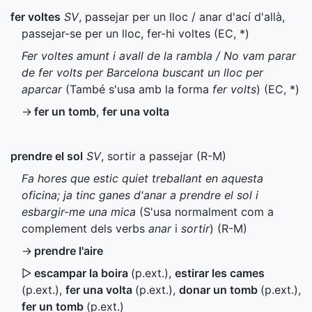
fer voltes
SV
, passejar per un lloc / anar d'ací d'allà,
passejar-se per un lloc, fer-hi voltes (
EC
,
*
)
Fer voltes amunt i avall de la rambla / No vam parar
de fer volts per Barcelona buscant un lloc per
aparcar
(També s'usa amb la forma
fer volts
) (
EC
,
*
)
→
fer un tomb
,
fer una volta
prendre el sol
SV
, sortir a passejar (
R-M
)
Fa hores que estic quiet treballant en aquesta
oficina; ja tinc ganes d'anar a prendre el sol i
esbargir-me una mica
(S'usa normalment com a
complement dels verbs
anar
i
sortir
) (
R-M
)
→
prendre l'aire
▷
escampar la boira
(
p.ext.
)
,
estirar les cames
(
p.ext.
)
,
fer una volta
(
p.ext.
)
,
donar un tomb
(
p.ext.
)
,
fer un tomb
(
p.ext.
)