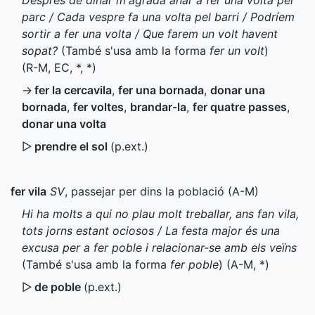
Després de dinar m'agrada anar a fer una volta pel
parc / Cada vespre fa una volta pel barri / Podríem
sortir a fer una volta / Que farem un volt havent
sopat?
(També s'usa amb la forma
fer un volt
)
(
R-M
,
EC
,
*
,
*
)
→
fer la cercavila
,
fer una bornada
,
donar una
bornada
,
fer voltes
,
brandar-la
,
fer quatre passes
,
donar una volta
▷
prendre el sol
(
p.ext.
)
fer vila
SV
, passejar per dins la població (
A-M
)
Hi ha molts a qui no plau molt treballar, ans fan vila,
tots jorns estant ociosos / La festa major és una
excusa per a fer poble i relacionar-se amb els veïns
(També s'usa amb la forma
fer poble
) (
A-M
,
*
)
▷
de poble
(
p.ext.
)