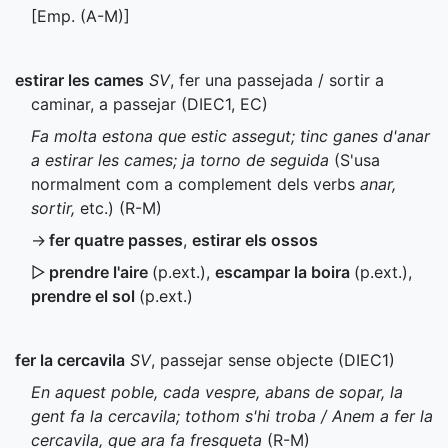
[
Emp.
(
A-M
)]
estirar les cames
SV
, fer una passejada / sortir a
caminar, a passejar (
DIEC1
,
EC
)
Fa molta estona que estic assegut; tinc ganes d'anar
a estirar les cames; ja torno de seguida
(S'usa
normalment com a complement dels verbs
anar,
sortir,
etc.) (
R-M
)
→
fer quatre passes
,
estirar els ossos
▷
prendre l'aire
(
p.ext.
)
,
escampar la boira
(
p.ext.
)
,
prendre el sol
(
p.ext.
)
fer la cercavila
SV
, passejar sense objecte (
DIEC1
)
En aquest poble, cada vespre, abans de sopar, la
gent fa la cercavila; tothom s'hi troba / Anem a fer la
cercavila, que ara fa fresqueta
(
R-M
)