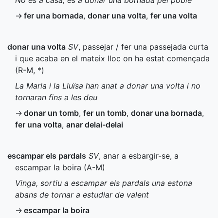
No és a casa, és a donar una bornada pel poble
→
fer una bornada
,
donar una volta
,
fer una volta
donar una volta
SV
, passejar / fer una passejada curta
i que acaba en el mateix lloc on ha estat començada
(
R-M
,
*
)
La Maria i la Lluïsa han anat a donar una volta i no
tornaran fins a les deu
→
donar un tomb
,
fer un tomb
,
donar una bornada
,
fer una volta
,
anar delai-delai
escampar els pardals
SV
, anar a esbargir-se, a
escampar la boira (
A-M
)
Vinga, sortiu a escampar els pardals una estona
abans de tornar a estudiar de valent
→
escampar la boira