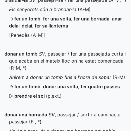
brandar-la
SV
, passejar-se / fer una passejada (
A-M
,
*
)
Els senyorets són a brandar-la
(
A-M
)
→
fer un tomb
,
fer una volta
,
fer una bornada
,
anar
delai-delai
,
fer sa llanterna
[Penedès (
A-M
)]
donar un tomb
SV
, passejar / fer una passejada curta i
que acaba en el mateix lloc on ha estat començada
(
R-M
,
*
)
Anirem a donar un tomb fins a l'hora de sopar
(
R-M
)
→
fer un tomb
,
donar una volta
,
fer quatre passes
▷
prendre el sol
(
p.ext.
)
donar una bornada
SV
, passejar / sortir a caminar, a
passejar (
Fr
,
*
)