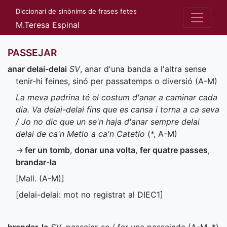
Diccionari de sinònims de frases fetes
M.Teresa Espinal
PASSEJAR
anar delai-delai
SV
, anar d'una banda a l'altra sense
tenir-hi feines, sinó per passatemps o diversió (
A-M
)
La meva padrina té el costum d'anar a caminar cada
dia. Va delai-delai fins que es cansa i torna a ca seva
/ Jo no dic que un se'n haja d'anar sempre delai
delai de ca'n Metlo a ca'n Catetlo
(
*
,
A-M
)
→
fer un tomb
,
donar una volta
,
fer quatre passes
,
brandar-la
[
Mall.
(
A-M
)]
[delai-delai: mot no registrat al
DIEC1
]