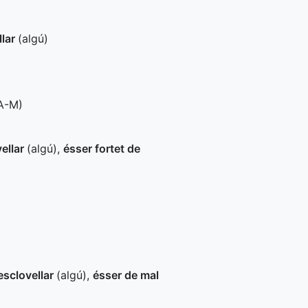
llar
(algú)
A-M
)
vellar
(algú)
,
ésser fortet de
esclovellar
(algú)
,
ésser de mal