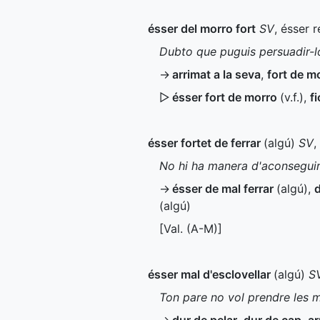
ésser del morro fort
SV
, ésser 
Dubto que puguis persuadir-lo
→
arrimat a la seva
,
fort de m
▷
ésser fort de morro
(
v.f.
),
f
ésser fortet de ferrar
(algú)
SV
,
No hi ha manera d'aconseguir 
→
ésser de mal ferrar
(algú)
,
d
(algú)
[
Val.
(
A-M
)]
ésser mal d'esclovellar
(algú)
S
Ton pare no vol prendre les m