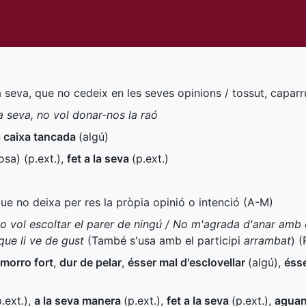
la seva, que no cedeix en les seves opinions / tossut, caparr
a seva, no vol donar-nos la raó
 caixa tancada
(algú)
osa) (
p.ext.
)
,
fet a la seva
(
p.ext.
)
que no deixa per res la pròpia opinió o intenció (
A-M
)
no vol escoltar el parer de ningú / No m'agrada d'anar amb e
que li ve de gust
(També s'usa amb el participi
arrambat
) (
 morro fort
,
dur de pelar
,
ésser mal d'esclovellar
(algú)
,
ésse
.ext.
)
,
a la seva manera
(
p.ext.
)
,
fet a la seva
(
p.ext.
)
,
aguan