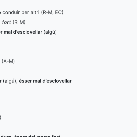
 conduir per altri (
R-M
,
EC
)
 fort
(
R-M
)
r mal d'esclovellar
(algú)
 (
A-M
)
ar
(algú)
,
ésser mal d'esclovellar
)