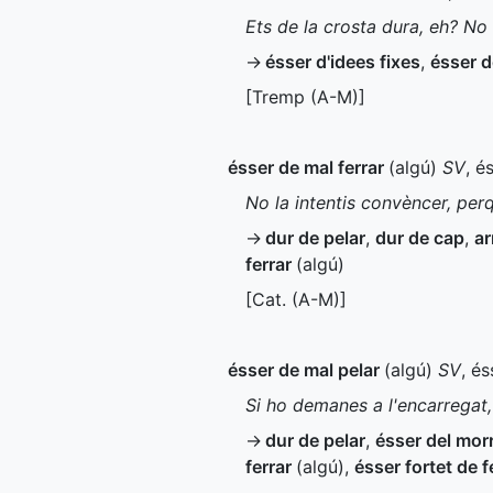
Ets de la crosta dura, eh? No
→
ésser d'idees fixes
,
ésser d
[Tremp (
A-M
)]
ésser de mal ferrar
(algú)
SV
, é
No la intentis convèncer, per
→
dur de pelar
,
dur de cap
,
ar
ferrar
(algú)
[
Cat.
(
A-M
)]
ésser de mal pelar
(algú)
SV
, és
Si ho demanes a l'encarregat,
→
dur de pelar
,
ésser del morr
ferrar
(algú)
,
ésser fortet de f