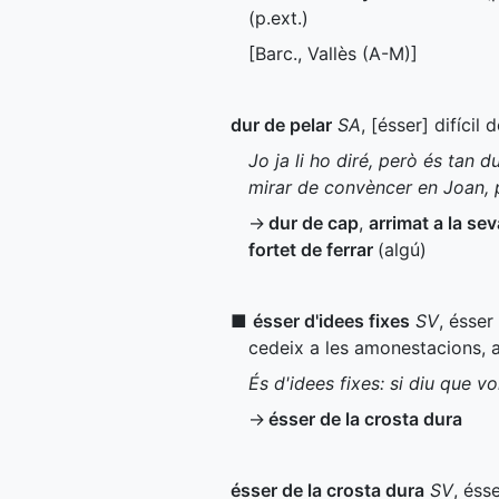
(
p.ext.
)
[
Barc.
, Vallès (
A-M
)]
dur de pelar
SA
, [ésser] difícil
Jo ja li ho diré, però és tan 
mirar de convèncer en Joan, p
→
dur de cap
,
arrimat a la sev
fortet de ferrar
(algú)
■
ésser d'idees fixes
SV
, ésser
cedeix a les amonestacions, a
És d'idees fixes: si diu que v
→
ésser de la crosta dura
ésser de la crosta dura
SV
, éss