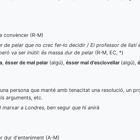
 de convèncer (
R-M
)
dur de pelar que no crec fer-lo decidir / El professor de llat
erò va ser inútil: és massa dur de pelar
(
R-M
,
EC
,
*
)
a
,
ésser de mal pelar
(algú)
,
ésser mal d'esclovellar
(algú)
,
é
 una persona que manté amb tenacitat una resolució, un prop
ls arguments, etc.
ol marxar a Londres, ben segur que hi anirà
er dur d'enteniment (
A-M
)