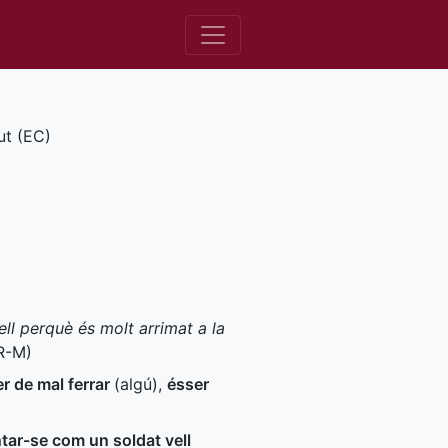
ut (
EC
)
ll perquè és molt arrimat a la
R-M
)
r de mal ferrar
(algú)
,
ésser
tar-se com un soldat vell