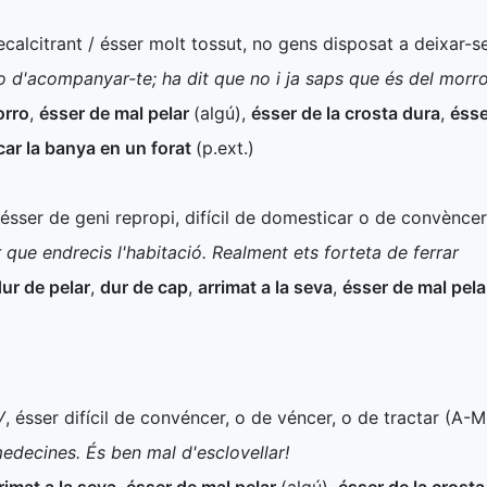
recalcitrant / ésser molt tossut, no gens disposat a deixar-se
 d'acompanyar-te; ha dit que no i ja saps que és del morro
orro
,
ésser de mal pelar
(algú)
,
ésser de la crosta dura
,
ésse
icar la banya en un forat
(
p.ext.
)
 ésser de geni repropi, difícil de domesticar o de convèncer
que endrecis l'habitació. Realment ets forteta de ferrar
ur de pelar
,
dur de cap
,
arrimat a la seva
,
ésser de mal pel
V
, ésser difícil de convéncer, o de véncer, o de tractar (
A-M
edecines. És ben mal d'esclovellar!