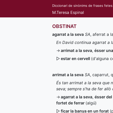
Diccionari de sinònims de frases fetes
M.Teresa Espinal
OBSTINAT
agarrat a la seva
SA
, aferrat a 
En David continua agarrat a l
→
arrimat a la seva
,
ésser una
▷
estar en cervell
(d'alguna c
arrimat a la seva
SA
, caparrut, 
És tan arrimat a la seva que 
seva; sempre s'ha de fer allò 
→
agarrat a la seva
,
ésser del
fortet de ferrar
(algú)
▷
ficar la banya en un forat
(
p