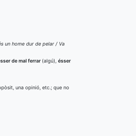
í és un home dur de pelar / Va
sser de mal ferrar
(algú)
,
ésser
òsit, una opinió, etc.; que no