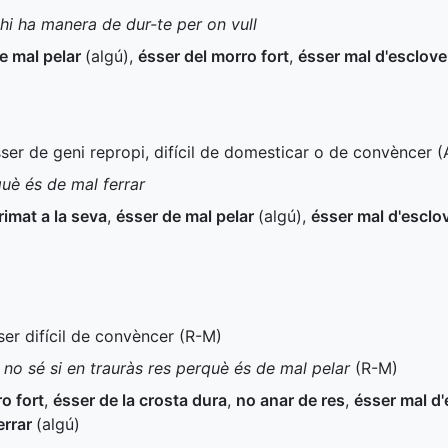
 hi ha manera de dur-te per on vull
e mal pelar
(algú)
,
ésser del morro fort
,
ésser mal d'esclove
sser de geni repropi, difícil de domesticar o de convèncer (
què és de mal ferrar
rimat a la seva
,
ésser de mal pelar
(algú)
,
ésser mal d'esclo
ser difícil de convèncer (
R-M
)
 no sé si en trauràs res perquè és de mal pelar
(
R-M
)
o fort
,
ésser de la crosta dura
,
no anar de res
,
ésser mal d'
errar
(algú)