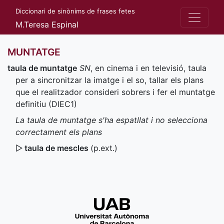
Diccionari de sinònims de frases fetes
M.Teresa Espinal
MUNTATGE
taula de muntatge
SN
, en cinema i en televisió, taula
per a sincronitzar la imatge i el so, tallar els plans
que el realitzador consideri sobrers i fer el muntatge
definitiu (
DIEC1
)
La taula de muntatge s'ha espatllat i no selecciona
correctament els plans
▷
taula de mescles
(
p.ext.
)