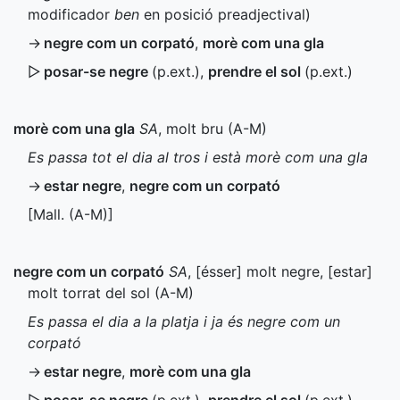
modificador
ben
en posició preadjectival)
→
negre com un corpató
,
morè com una gla
▷
posar-se negre
(
p.ext.
)
,
prendre el sol
(
p.ext.
)
morè com una gla
SA
, molt bru (
A-M
)
Es passa tot el dia al tros i està morè com una gla
→
estar negre
,
negre com un corpató
[
Mall.
(
A-M
)]
negre com un corpató
SA
, [ésser] molt negre, [estar]
molt torrat del sol (
A-M
)
Es passa el dia a la platja i ja és negre com un
corpató
→
estar negre
,
morè com una gla