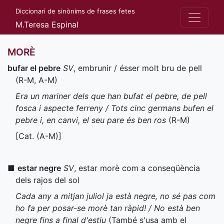
Diccionari de sinònims de frases fetes
M.Teresa Espinal
MORÈ
bufar el pebre
SV
, embrunir / ésser molt bru de pell
(
R-M
,
A-M
)
Era un mariner dels que han bufat el pebre, de pell
fosca i aspecte ferreny / Tots cinc germans bufen el
pebre i, en canvi, el seu pare és ben ros
(
R-M
)
[
Cat.
(
A-M
)]
■
estar negre
SV
, estar morè com a conseqüència
dels rajos del sol
Cada any a mitjan juliol ja està negre, no sé pas com
ho fa per posar-se morè tan ràpid! / No està ben
negre fins a final d'estiu
(També s'usa amb el