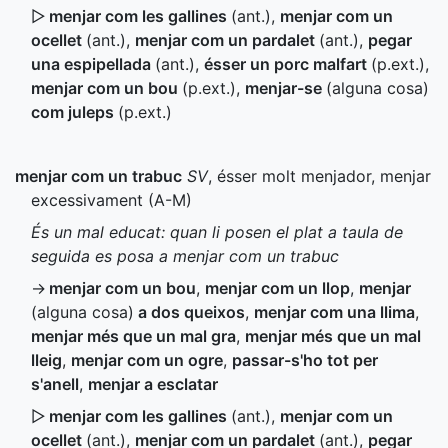
▷
menjar com les gallines
(
ant.
)
,
menjar com un
ocellet
(
ant.
)
,
menjar com un pardalet
(
ant.
)
,
pegar
una espipellada
(
ant.
)
,
ésser un porc malfart
(
p.ext.
)
,
menjar com un bou
(
p.ext.
)
,
menjar-se
(alguna cosa)
com juleps
(
p.ext.
)
menjar com un trabuc
SV
, ésser molt menjador, menjar
excessivament (
A-M
)
És un mal educat: quan li posen el plat a taula de
seguida es posa a menjar com un trabuc
→
menjar com un bou
,
menjar com un llop
,
menjar
(alguna cosa)
a dos queixos
,
menjar com una llima
,
menjar més que un mal gra
,
menjar més que un mal
lleig
,
menjar com un ogre
,
passar-s'ho tot per
s'anell
,
menjar a esclatar
▷
menjar com les gallines
(
ant.
)
,
menjar com un
ocellet
(
ant.
)
,
menjar com un pardalet
(
ant.
)
,
pegar