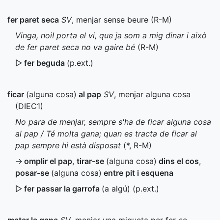
fer paret seca
SV
, menjar sense beure (
R-M
)
Vinga, noi! porta el vi, que ja som a mig dinar i això
de fer paret seca no va gaire bé
(
R-M
)
▷
fer beguda
(
p.ext.
)
ficar
(alguna cosa)
al pap
SV
, menjar alguna cosa
(
DIEC1
)
No para de menjar, sempre s'ha de ficar alguna cosa
al pap / Té molta gana; quan es tracta de ficar al
pap sempre hi està disposat
(
*
,
R-M
)
→
omplir el pap
,
tirar-se
(alguna cosa)
dins el cos
,
posar-se
(alguna cosa)
entre pit i esquena
▷
fer passar la garrofa
(a algú) (
p.ext.
)