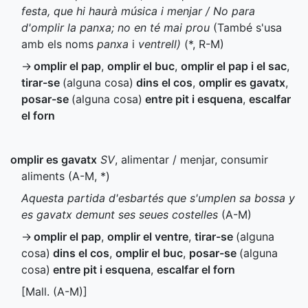
festa, que hi haurà música i menjar / No para
d'omplir la panxa; no en té mai prou
(També s'usa
amb els noms
panxa
i
ventrell)
(
*
,
R-M
)
→
omplir el pap
,
omplir el buc
,
omplir el pap i el sac
,
tirar-se
(alguna cosa)
dins el cos
,
omplir es gavatx
,
posar-se
(alguna cosa)
entre pit i esquena
,
escalfar
el forn
omplir es gavatx
SV
, alimentar / menjar, consumir
aliments (
A-M
,
*
)
Aquesta partida d'esbartés que s'umplen sa bossa y
es gavatx demunt ses seues costelles
(
A-M
)
→
omplir el pap
,
omplir el ventre
,
tirar-se
(alguna
cosa)
dins el cos
,
omplir el buc
,
posar-se
(alguna
cosa)
entre pit i esquena
,
escalfar el forn
[
Mall.
(
A-M
)]