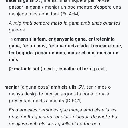
matar la gana
SV
, menjar una miqueta per fer-se
passar la gana / menjar un poc mentre s'espera una
menjada més abundant (
Fr
,
A-M
)
A mig matí sempre mato la gana amb unes quantes
galetes
→
amansir la fam
,
enganyar la gana
,
entretenir la
gana
,
fer un mos
,
fer una queixalada
,
trencar el cuc
,
fer beguda
,
pegar un mos
,
matar el cuc
,
menjar un
mos
▷
matar la set
(
p.ext.
)
,
escalfar el forn
(
p.ext.
)
menjar
(alguna cosa)
amb els ulls
SV
, tenir més o
menys desig de menjar segons la bona o mala
presentació dels aliments (
DIEC1
)
És d'aquelles persones que menja amb els ulls, es
posa molta quantitat al plat i n'acaba deixant / Es
menjava amb els ulls aquells plats tan ben