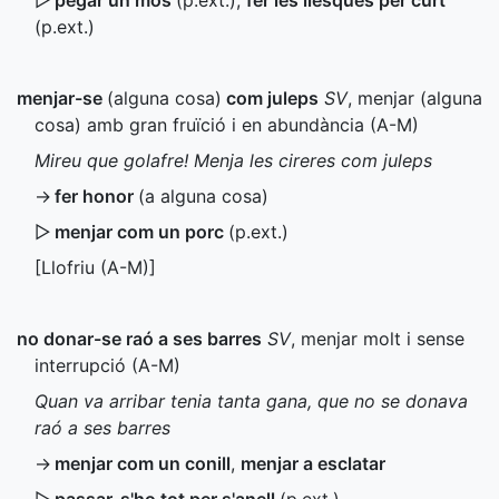
▷
pegar un mos
(
p.ext.
)
,
fer les llesques per curt
(
p.ext.
)
menjar-se
(alguna cosa)
com juleps
SV
, menjar (alguna
cosa) amb gran fruïció i en abundància (
A-M
)
Mireu que golafre! Menja les cireres com juleps
→
fer honor
(a alguna cosa)
▷
menjar com un porc
(
p.ext.
)
[Llofriu (
A-M
)]
no donar-se raó a ses barres
SV
, menjar molt i sense
interrupció (
A-M
)
Quan va arribar tenia tanta gana, que no se donava
raó a ses barres
→
menjar com un conill
,
menjar a esclatar