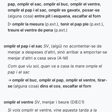
pap
,
omplir el sac
,
omplir el buc
,
omplir el ventre
,
omplir el pap i el sac
,
omplir es gavatx
,
posar-se
(alguna cosa)
entre pit i esquena
,
escalfar el forn
▷
omplir la mesura
(
p.ext.
)
,
tenir el pap ple
(
p.ext.
)
,
treure el ventre de pena
(
p.ext.
)
omplir el pap i el sac
SV
, (algú) no acontentar-se de
menjar a despeses d'altri, sinó arribar a emportar-se
menjar d'altri a casa seva (
A-M
)
Com que viu sol, quan va a casa la mare omple el
pap i el sac
→
omplir el buc
,
omplir el pap
,
omplir el ventre
,
tirar-
se
(alguna cosa)
dins el cos
,
escalfar el forn
omplir el ventre
SV
, menjar i beure (
DIEC1
)
Si vols omplir el ventre, vine aquesta tarda a la