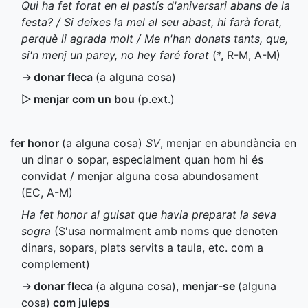
Qui ha fet forat en el pastís d'aniversari abans de la
festa? / Si deixes la mel al seu abast, hi farà forat,
perquè li agrada molt / Me n'han donats tants, que,
si'n menj un parey, no hey faré forat
(
*
,
R-M
,
A-M
)
→
donar fleca
(a alguna cosa)
▷
menjar com un bou
(
p.ext.
)
fer honor
(a alguna cosa)
SV
, menjar en abundància en
un dinar o sopar, especialment quan hom hi és
convidat / menjar alguna cosa abundosament
(
EC
,
A-M
)
Ha fet honor al guisat que havia preparat la seva
sogra
(S'usa normalment amb noms que denoten
dinars, sopars, plats servits a taula, etc. com a
complement)
→
donar fleca
(a alguna cosa)
,
menjar-se
(alguna
cosa)
com juleps