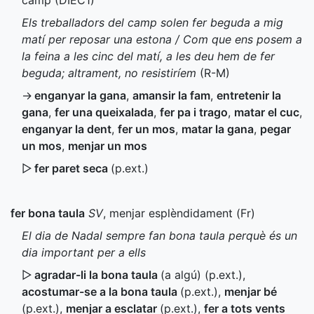
camp (
DIEC1
)
Els treballadors del camp solen fer beguda a mig
matí per reposar una estona / Com que ens posem a
la feina a les cinc del matí, a les deu hem de fer
beguda; altrament, no resistiríem
(
R-M
)
→
enganyar la gana
,
amansir la fam
,
entretenir la
gana
,
fer una queixalada
,
fer pa i trago
,
matar el cuc
,
enganyar la dent
,
fer un mos
,
matar la gana
,
pegar
un mos
,
menjar un mos
▷
fer paret seca
(
p.ext.
)
fer bona taula
SV
, menjar esplèndidament (
Fr
)
El dia de Nadal sempre fan bona taula perquè és un
dia important per a ells
▷
agradar-li la bona taula
(a algú) (
p.ext.
)
,
acostumar-se a la bona taula
(
p.ext.
)
,
menjar bé
(
p.ext.
)
,
menjar a esclatar
(
p.ext.
)
,
fer a tots vents