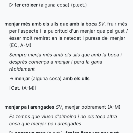
▷
fer cróixer
(alguna cosa) (
p.ext.
)
menjar més amb els ulls que amb la boca
SV
, fruir més
per l'aspecte i la pulcritud d'un menjar que pel gust /
ésser molt remirat en la netedat i puresa del menjar
(
EC
,
A-M
)
Sempre menja més amb els ulls que amb la boca i
després comença a menjar i perd la gana
ràpidament
→
menjar
(alguna cosa)
amb els ulls
[
Cat.
(
A-M
)]
menjar pa i arengades
SV
, menjar pobrament (
A-M
)
Fa temps que viuen d'almoina i no els toca altra
cosa que menjar pa i arengades