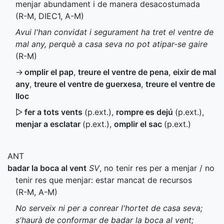
menjar abundament i de manera desacostumada
(
R-M
,
DIEC1
,
A-M
)
Avui l'han convidat i segurament ha tret el ventre de
mal any, perquè a casa seva no pot atipar-se gaire
(
R-M
)
→
omplir el pap
,
treure el ventre de pena
,
eixir de mal
any
,
treure el ventre de guerxesa
,
treure el ventre de
lloc
▷
fer a tots vents
(
p.ext.
)
,
rompre es dejú
(
p.ext.
)
,
menjar a esclatar
(
p.ext.
)
,
omplir el sac
(
p.ext.
)
ANT
badar la boca al vent
SV
, no tenir res per a menjar / no
tenir res que menjar: estar mancat de recursos
(
R-M
,
A-M
)
No serveix ni per a conrear l'hortet de casa seva;
s'haurà de conformar de badar la boca al vent;