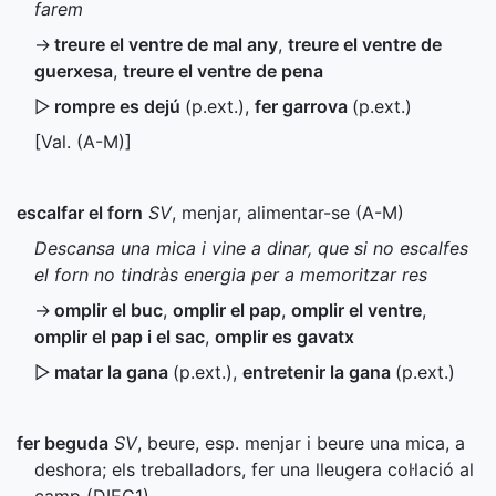
farem
→
treure el ventre de mal any
,
treure el ventre de
guerxesa
,
treure el ventre de pena
▷
rompre es dejú
(
p.ext.
)
,
fer garrova
(
p.ext.
)
[
Val.
(
A-M
)]
escalfar el forn
SV
, menjar, alimentar-se (
A-M
)
Descansa una mica i vine a dinar, que si no escalfes
el forn no tindràs energia per a memoritzar res
→
omplir el buc
,
omplir el pap
,
omplir el ventre
,
omplir el pap i el sac
,
omplir es gavatx
▷
matar la gana
(
p.ext.
)
,
entretenir la gana
(
p.ext.
)
fer beguda
SV
, beure, esp. menjar i beure una mica, a
deshora; els treballadors, fer una lleugera col·lació al