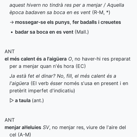
aquest hivern no tindrà res per a menjar / Aquella
època badaven sa boca en es vent
(
R-M
,
*
)
→
mossegar-se els punys
,
fer badalls i creuetes
•
badar sa boca en es vent
(
Mall.
)
ANT
el més calent és a l'aigüera
O
, no haver-hi res preparat
per a menjar quan n'és hora (
EC
)
Ja està fet el dinar? No, fill, el més calent és a
l'aigüera
(El verb
ésser
només s'usa en present i en
pretèrit imperfet d'indicatiu)
▷
a taula
(
ant.
)
ANT
menjar al·leluies
SV
, no menjar res, viure de l'aire del
cel (
A-M
)