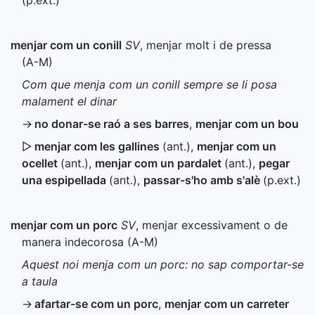
(
p.ext.
)
menjar com un conill
SV
, menjar molt i de pressa
(
A-M
)
Com que menja com un conill sempre se li posa
malament el dinar
→
no donar-se raó a ses barres
,
menjar com un bou
▷
menjar com les gallines
(
ant.
)
,
menjar com un
ocellet
(
ant.
)
,
menjar com un pardalet
(
ant.
)
,
pegar
una espipellada
(
ant.
)
,
passar-s'ho amb s'alè
(
p.ext.
)
menjar com un porc
SV
, menjar excessivament o de
manera indecorosa (
A-M
)
Aquest noi menja com un porc: no sap comportar-se
a taula
→
afartar-se com un porc
,
menjar com un carreter