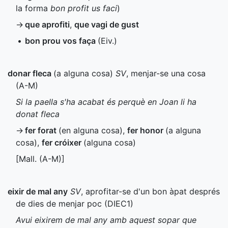
la forma
bon profit us faci
)
→
que aprofiti
,
que vagi de gust
•
bon prou vos faça
(
Eiv.
)
donar fleca
(a alguna cosa)
SV
, menjar-se una cosa
(
A-M
)
Si la paella s'ha acabat és perquè en Joan li ha
donat fleca
→
fer forat
(en alguna cosa)
,
fer honor
(a alguna
cosa)
,
fer cróixer
(alguna cosa)
[
Mall.
(
A-M
)]
eixir de mal any
SV
, aprofitar-se d'un bon àpat després
de dies de menjar poc (
DIEC1
)
Avui eixirem de mal any amb aquest sopar que