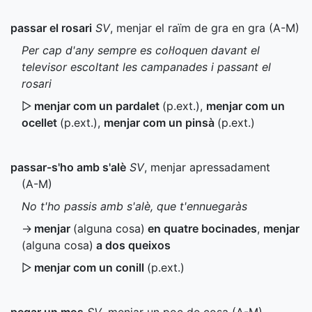
passar el rosari
SV
, menjar el raïm de gra en gra (
A-M
)
Per cap d'any sempre es col·loquen davant el
televisor escoltant les campanades i passant el
rosari
▷
menjar com un pardalet
(
p.ext.
)
,
menjar com un
ocellet
(
p.ext.
)
,
menjar com un pinsà
(
p.ext.
)
passar-s'ho amb s'alè
SV
, menjar apressadament
(
A-M
)
No t'ho passis amb s'alè, que t'ennuegaràs
→
menjar
(alguna cosa)
en quatre bocinades
,
menjar
(alguna cosa)
a dos queixos
▷
menjar com un conill
(
p.ext.
)