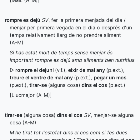
[
Mall.
(
A-M
)]
rompre es dejú
SV
, fer la primera menjada del dia /
menjar per primera vegada en el dia o després d'un
temps relativament llarg de no prendre aliment
(
A-M
)
Si has estat molt de temps sense menjar és
important rompre es dejú amb aliments ben nutritius
▷
rompre el dejuni
(
v.f.
),
eixir de mal any
(
p.ext.
)
,
treure el ventre de mal any
(
p.ext.
)
,
pegar un mos
(
p.ext.
)
,
tirar-se
(alguna cosa)
dins el cos
(
p.ext.
)
[Llucmajor (
A-M
)]
tirar-se
(alguna cosa)
dins el cos
SV
, menjar-se alguna
cosa (
A-M
)
M'he tirat tot l'estofat dins el cos com si fes dues