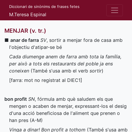
Diccionari de sinònims de frases fetes
M.Teresa Espinal
MENJAR (v. tr.)
■
anar de farra
SV
, sortir a menjar fora de casa amb
l'objectiu d'atipar-se bé
Cada diumenge anem de farra amb tota la família,
per això a tots els restaurants del poble ja ens
coneixen
(També s'usa amb el verb
sortir
)
[farra: mot no registrat al
DIEC1
]
bon profit
SN
, fórmula amb què saludem els que
mengen o acaben de menjar, expressant-los el desig
d'una acció beneficiosa de l'aliment que prenen o
han pres (
A-M
)
Vinga a dinar! Bon profit a tothom
(També s'usa amb