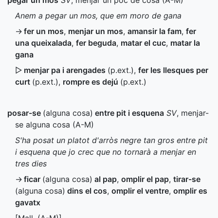
pegar un mos
SV
, menjar un poc de cosa (
A-M
)
Anem a pegar un mos, que em moro de gana
→
fer un mos
,
menjar un mos
,
amansir la fam
,
fer
una queixalada
,
fer beguda
,
matar el cuc
,
matar la
gana
▷
menjar pa i arengades
(
p.ext.
)
,
fer les llesques per
curt
(
p.ext.
)
,
rompre es dejú
(
p.ext.
)
posar-se
(alguna cosa)
entre pit i esquena
SV
, menjar-
se alguna cosa (
A-M
)
S'ha posat un platot d'arròs negre tan gros entre pit
i esquena que jo crec que no tornarà a menjar en
tres dies
→
ficar
(alguna cosa)
al pap
,
omplir el pap
,
tirar-se
(alguna cosa)
dins el cos
,
omplir el ventre
,
omplir es
gavatx