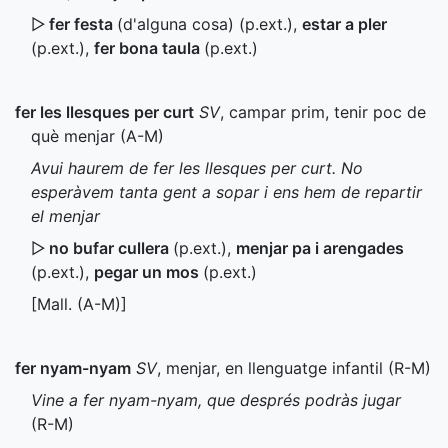
▷
fer festa
(d'alguna cosa) (
p.ext.
)
,
estar a pler
(
p.ext.
)
,
fer bona taula
(
p.ext.
)
fer les llesques per curt
SV
, campar prim, tenir poc de
què menjar (
A-M
)
Avui haurem de fer les llesques per curt. No
esperàvem tanta gent a sopar i ens hem de repartir
el menjar
▷
no bufar cullera
(
p.ext.
)
,
menjar pa i arengades
(
p.ext.
)
,
pegar un mos
(
p.ext.
)
[
Mall.
(
A-M
)]
fer nyam-nyam
SV
, menjar, en llenguatge infantil (
R-M
)
Vine a fer nyam-nyam, que després podràs jugar
(
R-M
)