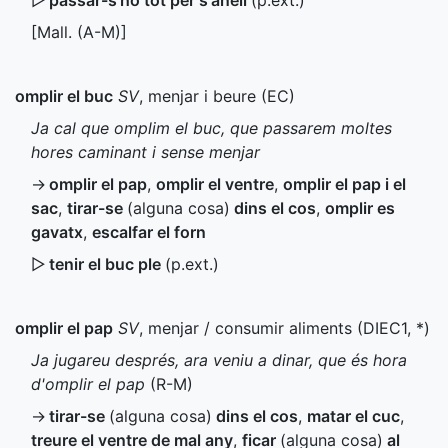
▷
passar-s'ho tot per s'anell
(
p.ext.
)
[
Mall.
(
A-M
)]
omplir el buc
SV
, menjar i beure (
EC
)
Ja cal que omplim el buc, que passarem moltes
hores caminant i sense menjar
→
omplir el pap
,
omplir el ventre
,
omplir el pap i el
sac
,
tirar-se
(alguna cosa)
dins el cos
,
omplir es
gavatx
,
escalfar el forn
▷
tenir el buc ple
(
p.ext.
)
omplir el pap
SV
, menjar / consumir aliments (
DIEC1
,
*
)
Ja jugareu després, ara veniu a dinar, que és hora
d'omplir el pap
(
R-M
)
→
tirar-se
(alguna cosa)
dins el cos
,
matar el cuc
,
treure el ventre de mal any
,
ficar
(alguna cosa)
al