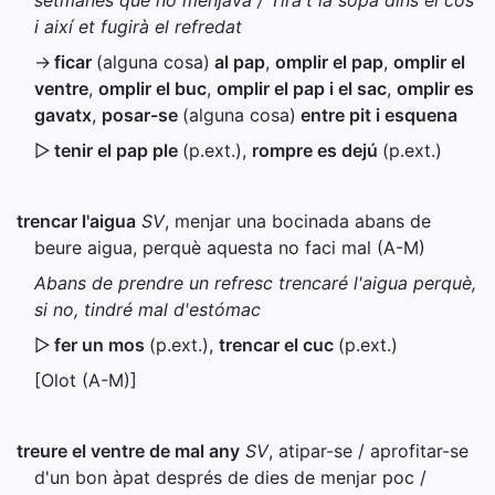
setmanes que no menjava / Tira't la sopa dins el cos
i així et fugirà el refredat
→
ficar
(alguna cosa)
al pap
,
omplir el pap
,
omplir el
ventre
,
omplir el buc
,
omplir el pap i el sac
,
omplir es
gavatx
,
posar-se
(alguna cosa)
entre pit i esquena
▷
tenir el pap ple
(
p.ext.
)
,
rompre es dejú
(
p.ext.
)
trencar l'aigua
SV
, menjar una bocinada abans de
beure aigua, perquè aquesta no faci mal (
A-M
)
Abans de prendre un refresc trencaré l'aigua perquè,
si no, tindré mal d'estómac
▷
fer un mos
(
p.ext.
)
,
trencar el cuc
(
p.ext.
)
[Olot (
A-M
)]
treure el ventre de mal any
SV
, atipar-se / aprofitar-se
d'un bon àpat després de dies de menjar poc /