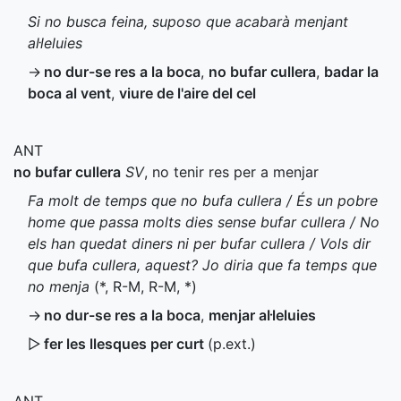
Si no busca feina, suposo que acabarà menjant
al·leluies
→
no dur-se res a la boca
,
no bufar cullera
,
badar la
boca al vent
,
viure de l'aire del cel
ANT
no bufar cullera
SV
, no tenir res per a menjar
Fa molt de temps que no bufa cullera / És un pobre
home que passa molts dies sense bufar cullera / No
els han quedat diners ni per bufar cullera / Vols dir
que bufa cullera, aquest? Jo diria que fa temps que
no menja
(
*
,
R-M
,
R-M
,
*
)
→
no dur-se res a la boca
,
menjar al·leluies
▷
fer les llesques per curt
(
p.ext.
)