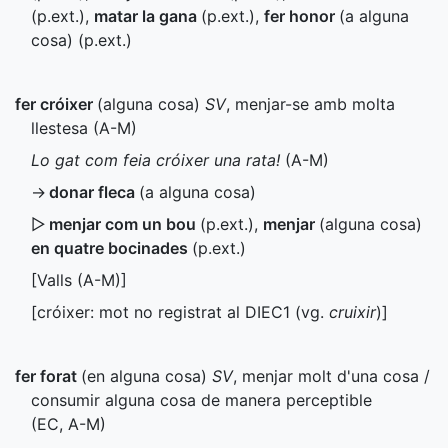
(
p.ext.
)
,
matar la gana
(
p.ext.
)
,
fer honor
(a alguna
cosa) (
p.ext.
)
fer cróixer
(alguna cosa)
SV
, menjar-se amb molta
llestesa (
A-M
)
Lo gat com feia cróixer una rata!
(
A-M
)
→
donar fleca
(a alguna cosa)
▷
menjar com un bou
(
p.ext.
)
,
menjar
(alguna cosa)
en quatre bocinades
(
p.ext.
)
[Valls (
A-M
)]
[cróixer: mot no registrat al
DIEC1
(vg.
cruixir
)]
fer forat
(en alguna cosa)
SV
, menjar molt d'una cosa /
consumir alguna cosa de manera perceptible
(
EC
,
A-M
)