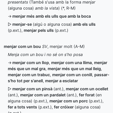
presentats
(També s'usa amb la forma
menjar
(alguna cosa)
amb la vista
) (
*
,
R-M
)
→
menjar més amb els ulls que amb la boca
▷
menjar-se
(algú o alguna cosa)
amb els ulls
(
p.ext.
)
,
menjar pels ulls
(
p.ext.
)
menjar com un bou
SV
, menjar molt (
A-M
)
Menja com un bou i no sé on s'ho posa
→
menjar com un llop
,
menjar com una llima
,
menjar
més que un mal gra
,
menjar més que un mal lleig
,
menjar com un trabuc
,
menjar com un conill
,
passar-
s'ho tot per s'anell
,
menjar a esclatar
▷
menjar com un pinsà
(
ant.
)
,
menjar com un ocellet
(
ant.
)
,
menjar com un pardalet
(
ant.
)
,
fer forat
(en
alguna cosa) (
p.ext.
)
,
menjar com un porc
(
p.ext.
)
,
fer a tots vents
(
p.ext.
)
,
fer cróixer
(alguna cosa)