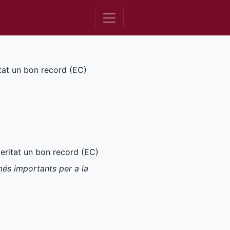
tat un bon record (
EC
)
eritat un bon record (
EC
)
més importants per a la