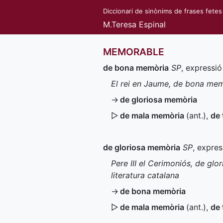
Diccionari de sinònims de frases fetes
M.Teresa Espinal
MEMORABLE
de bona memòria
SP
, expressi
El rei en Jaume, de bona me
→
de gloriosa memòria
▷
de mala memòria
(
ant.
)
,
de 
de gloriosa memòria
SP
, expre
Pere III el Cerimoniós, de gl
literatura catalana
→
de bona memòria
▷
de mala memòria
(
ant.
)
,
de 