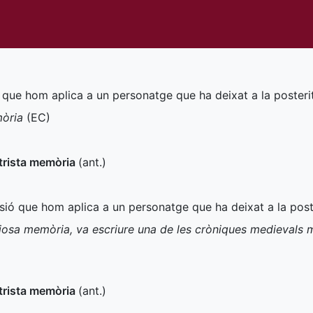
ó que hom aplica a un personatge que ha deixat a la posteri
mòria
(
EC
)
trista memòria
(
ant.
)
ssió que hom aplica a un personatge que ha deixat a la post
oriosa memòria, va escriure una de les cròniques medievals 
trista memòria
(
ant.
)