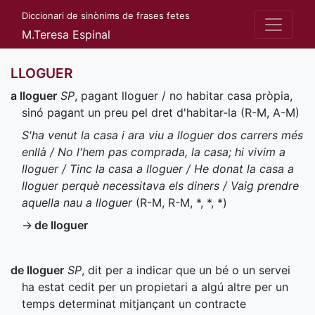
Diccionari de sinònims de frases fetes
M.Teresa Espinal
LLOGUER
a lloguer
SP
, pagant lloguer / no habitar casa pròpia,
sinó pagant un preu pel dret d'habitar-la (
R-M
,
A-M
)
S'ha venut la casa i ara viu a lloguer dos carrers més
enllà / No l'hem pas comprada, la casa; hi vivim a
lloguer / Tinc la casa a lloguer / He donat la casa a
lloguer perquè necessitava els diners / Vaig prendre
aquella nau a lloguer
(
R-M
,
R-M
,
*
,
*
,
*
)
→
de lloguer
de lloguer
SP
, dit per a indicar que un bé o un servei
ha estat cedit per un propietari a algú altre per un
temps determinat mitjançant un contracte