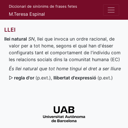
Diccionari de sinònims de frases fetes
M.Teresa Espinal
LLEI
llei natural
SN
, llei que invoca un ordre racional, de
valor per a tot home, segons el qual han d'ésser
configurats tant el comportament de l'individu com
les relacions socials dins la comunitat humana (
EC
)
És llei natural que tot home tingui el dret a ser lliure
▷
regla d'or
(
p.ext.
)
,
llibertat d'expressió
(
p.ext.
)