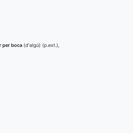
r per boca
(d'algú) (
p.ext.
)
,