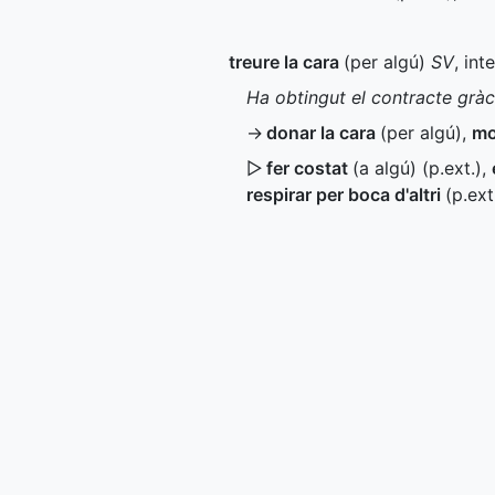
treure la cara
(per algú)
SV
, int
Ha obtingut el contracte gràci
→
donar la cara
(per algú)
,
mo
▷
fer costat
(a algú) (
p.ext.
)
,
respirar per boca d'altri
(
p.ext