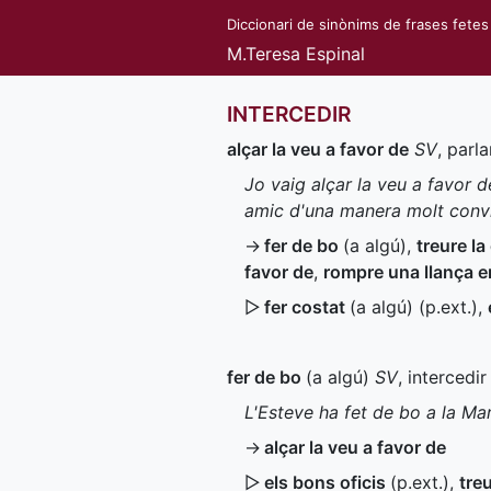
Diccionari de sinònims de frases fetes
M.Teresa Espinal
INTERCEDIR
alçar la veu a favor de
SV
, parla
Jo vaig alçar la veu a favor 
amic d'una manera molt conv
→
fer de bo
(a algú)
,
treure la
favor de
,
rompre una llança e
▷
fer costat
(a algú) (
p.ext.
)
,
fer de bo
(a algú)
SV
, intercedi
L'Esteve ha fet de bo a la Mar
→
alçar la veu a favor de
▷
els bons oficis
(
p.ext.
)
,
tre