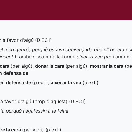
r a favor d'algú (
DIEC1
)
del meu germà, perquè estava convençuda que ell no era culp
incent
(També s'usa amb la forma
alçar la veu per
i amb el
 cara
(per algú)
,
donar la cara
(per algú)
,
mostrar la cara
(pe
n defensa de
en defensa de
(
p.ext.
)
,
aixecar la veu
(
p.ext.
)
r a favor d'algú (prop d'aquest) (
DIEC1
)
ia perquè l'agafessin a la feina
ure la cara
(per algú) (
p.ext.
)