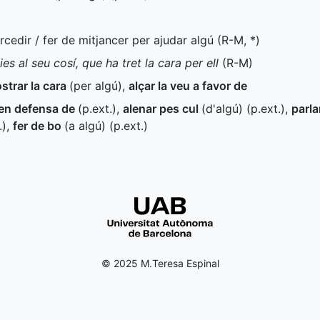
ercedir / fer de mitjancer per ajudar algú (
R-M
,
*
)
es al seu cosí, que ha tret la cara per ell
(
R-M
)
strar la cara
(per algú)
,
alçar la veu a favor de
en defensa de
(
p.ext.
)
,
alenar pes cul
(d'algú) (
p.ext.
)
,
parla
.
)
,
fer de bo
(a algú) (
p.ext.
)
© 2025 M.Teresa Espinal