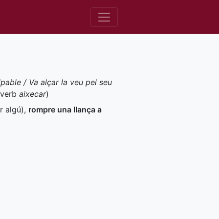
able / Va alçar la veu pel seu
 verb
aixecar
)
r algú)
,
rompre una llança a