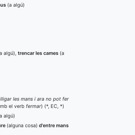
eus
(a algú)
a algú)
,
trencar les cames
(a
lligar les mans i ara no pot fer
amb el verb
fermar
) (
*
,
EC
,
*
)
a algú)
ure
(alguna cosa)
d'entre mans