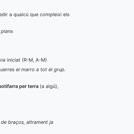
pedir a qualcú que compleixi els
 plans
ia iniciat (
R-M
,
A-M
)
uerres el marro a tot el grup.
 botifarra per terra
(a algú)
,
t de braços, altrament ja