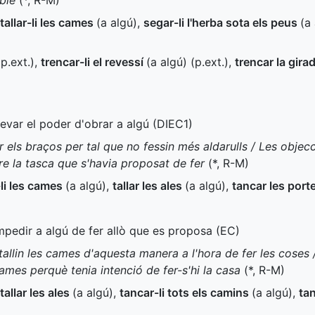
ble
(
*
,
R-M
)
tallar-li les cames
(a algú)
,
segar-li l'herba sota els peus
(a
(
p.ext.
)
,
trencar-li el revessí
(a algú) (
p.ext.
)
,
trencar la gira
llevar el poder d'obrar a algú (
DIEC1
)
r els braços per tal que no fessin més aldarulls / Les objecci
e la tasca que s'havia proposat de fer
(
*
,
R-M
)
-li les cames
(a algú)
,
tallar les ales
(a algú)
,
tancar les port
impedir a algú de fer allò que es proposa (
EC
)
lin les cames d'aquesta manera a l'hora de fer les coses /
 cames perquè tenia intenció de fer-s'hi la casa
(
*
,
R-M
)
tallar les ales
(a algú)
,
tancar-li tots els camins
(a algú)
,
ta