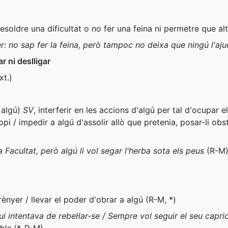
resoldre una dificultat o no fer una feina ni permetre que altr
r: no sap fer la feina, però tampoc no deixa que ningú l'aju
ar ni deslligar
xt.
)
 algú)
SV
, interferir en les accions d'algú per tal d'ocupar e
pi / impedir a algú d'assolir allò que pretenia, posar-li obs
Facultat, però algú li vol segar l'herba sota els peus
(
R-M
rènyer / llevar el poder d'obrar a algú (
R-M
,
*
)
i intentava de rebel·lar-se / Sempre vol seguir el seu caprici; 