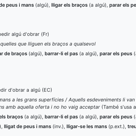
r de peus i mans
(algú)
,
lligar els braços
(a algú)
,
parar els p
pedir algú d'obrar (
Fr
)
quelles que lliguen els braços a qualsevol
gar de braços
(algú)
,
barrar-li el pas
(a algú)
,
parar els peus
(
dir d'obrar a algú (
EC
)
s mans a les grans superfícies / Aquells esdeveniments li van 
ns amb aquella oferta i no ho vaig acceptar
(També s'usa 
 els braços
(a algú)
,
barrar-li el pas
(a algú)
,
parar els peus
(
)
,
lligat de peus i mans
(
inv.
)
,
lligar-se les mans
(
p.ext.
)
,
tre