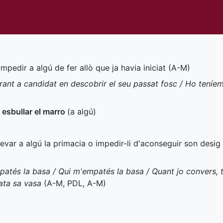
 impedir a algú de fer allò que ja havia iniciat (
A-M
)
rant a candidat en descobrir el seu passat fosc / Ho teníem t
,
esbullar el marro
(a algú)
llevar a algú la primacia o impedir-li d'aconseguir son desig 
mpatés la basa / Qui m'empatés la basa / Quant jo convers, to
ata sa vasa
(
A-M
,
PDL
,
A-M
)