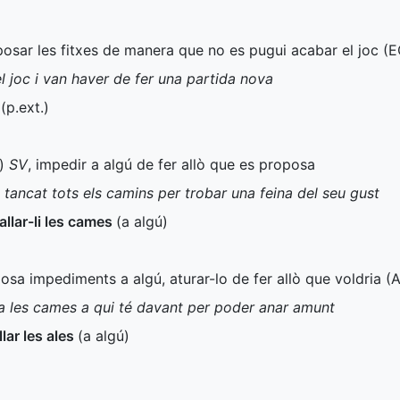
posar les fitxes de manera que no es pugui acabar el joc (
E
l joc i van haver de fer una partida nova
c
(
p.ext.
)
)
SV
, impedir a algú de fer allò que es proposa
a tancat tots els camins per trobar una feina del seu gust
tallar-li les cames
(a algú)
posa impediments a algú, aturar-lo de fer allò que voldria (
a les cames a qui té davant per poder anar amunt
llar les ales
(a algú)