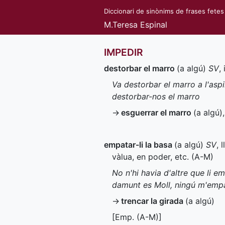
Diccionari de sinònims de frases fetes
M.Teresa Espinal
IMPEDIR
destorbar el marro
(a algú)
SV
,
Va destorbar el marro a l'aspi
destorbar-nos el marro
→
esguerrar el marro
(a algú)
empatar-li la basa
(a algú)
SV
, 
vàlua, en poder, etc. (
A-M
)
No n'hi havia d'altre que li e
damunt es Moll, ningú m'emp
→
trencar la girada
(a algú)
[
Emp.
(
A-M
)]