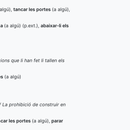
 algú)
,
tancar les portes
(a algú)
,
da
(a algú) (
p.ext.
)
,
abaixar-li els
ons que li han fet li tallen els
es
(a algú)
 La prohibició de construir en
ncar les portes
(a algú)
,
parar