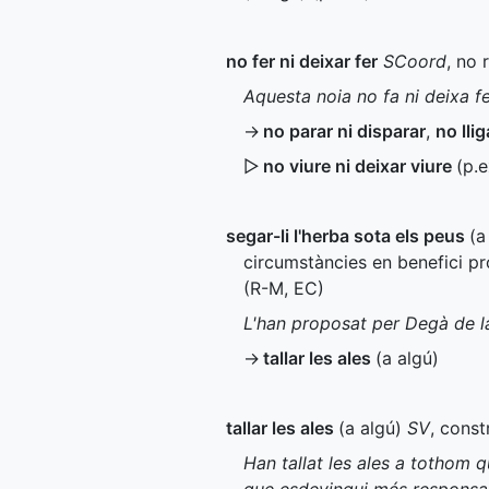
no fer ni deixar fer
SCoord
, no 
Aquesta noia no fa ni deixa fe
→
no parar ni disparar
,
no llig
▷
no viure ni deixar viure
(
p.e
segar-li l'herba sota els peus
(a
circumstàncies en benefici pro
(
R-M
,
EC
)
L'han proposat per Degà de la 
→
tallar les ales
(a algú)
tallar les ales
(a algú)
SV
, const
Han tallat les ales a tothom qu