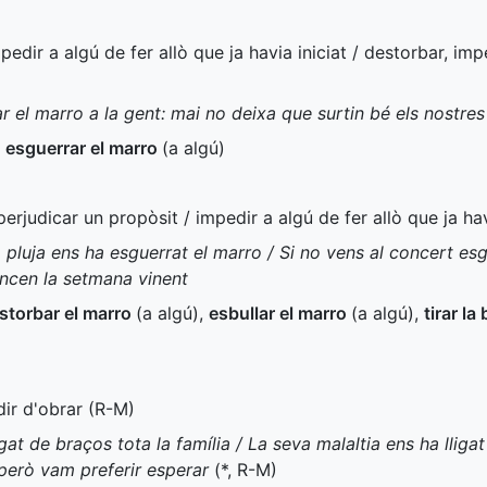
mpedir a algú de fer allò que ja havia iniciat / destorbar, im
r el marro a la gent: mai no deixa que surtin bé els nostres
,
esguerrar el marro
(a algú)
 perjudicar un propòsit / impedir a algú de fer allò que ja hav
 pluja ens ha esguerrat el marro / Si no vens al concert esg
ncen la setmana vinent
storbar el marro
(a algú)
,
esbullar el marro
(a algú)
,
tirar la
dir d'obrar (
R-M
)
gat de braços tota la família / La seva malaltia ens ha lliga
 però vam preferir esperar
(
*
,
R-M
)