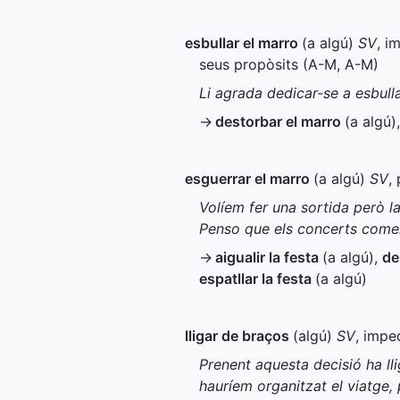
esbullar el marro
(a algú)
SV
, i
seus propòsits (
A-M
,
A-M
)
Li agrada dedicar-se a esbulla
→
destorbar el marro
(a algú)
esguerrar el marro
(a algú)
SV
,
Volíem fer una sortida però la
Penso que els concerts come
→
aigualir la festa
(a algú)
,
de
espatllar la festa
(a algú)
lligar de braços
(algú)
SV
, impe
Prenent aquesta decisió ha lli
hauríem organitzat el viatge,