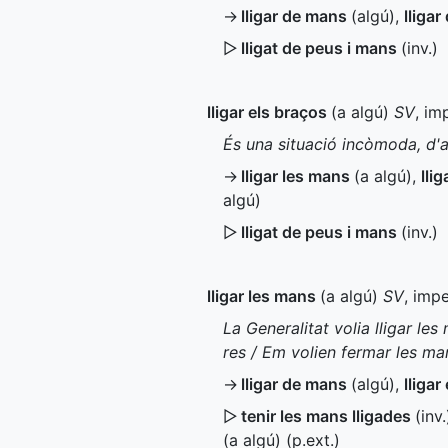
→
lligar de mans
(algú)
,
lliga
▷
lligat de peus i mans
(
inv.
)
lligar els braços
(a algú)
SV
, im
És una situació incòmoda, d'a
→
lligar les mans
(a algú)
,
lli
algú)
▷
lligat de peus i mans
(
inv.
)
lligar les mans
(a algú)
SV
, impe
La Generalitat volia lligar le
res / Em volien fermar les ma
→
lligar de mans
(algú)
,
lligar
▷
tenir les mans lligades
(
inv.
(a algú) (
p.ext.
)