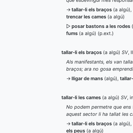
que esdevingui més responsa
→
tallar-li els braços
(a algú)
,
trencar les cames
(a algú)
▷
posar bastons a les rodes
fums
(a algú) (
p.ext.
)
tallar-li els braços
(a algú)
SV
, 
Als manifestants, els van talla
braços; ara no gosa emprendr
→
lligar de mans
(algú)
,
tallar
tallar-li les cames
(a algú)
SV
, 
No podem permetre que ens tal
aquest sector li ha tallat les
→
tallar-li els braços
(a algú)
,
els peus
(a algú)