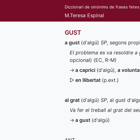
Diccionari de sinònims de frases fetes
M.Teresa Espinal
GUST
a gust
(d'algú)
SP
, segons propi
El problema es va resoldre a g
opcional) (
EC
,
R-M
)
→
a caprici
(d'algú)
,
a volunt
▷
en llibertat
(
p.ext.
)
al grat
(d'algú)
SP
, al gust d'alg
Va fer el treball al grat del s
→
a gust
(d'algú)