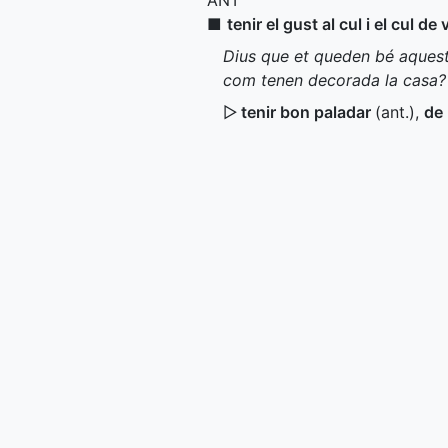
ANT
■
tenir el gust al cul i el cul d
Dius que et queden bé aquests
com tenen decorada la casa? T
▷
tenir bon paladar
(
ant.
)
,
de