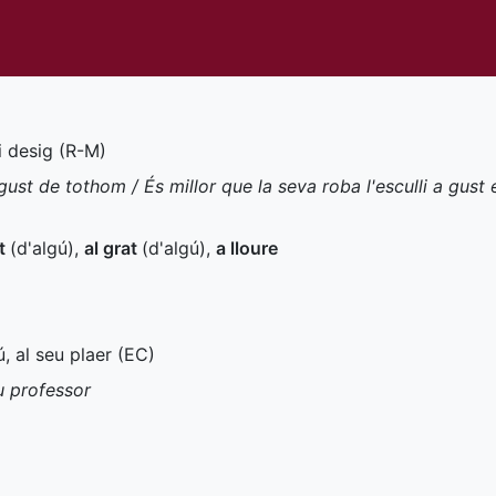
 desig (
R-M
)
ust de tothom / És millor que la seva roba l'esculli a gust 
at
(d'algú)
,
al grat
(d'algú)
,
a lloure
ú, al seu plaer (
EC
)
eu professor