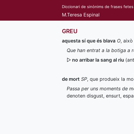
Diccionari de sinònims de frases fetes
M.Teresa Espinal
GREU
aquesta sí que és blava
O
, això
Que han entrat a la botiga a r
▷
no arribar la sang al riu
(
ant
de mort
SP
, que produeix la mo
Passa per uns moments de mor
denoten disgust, ensurt, espan