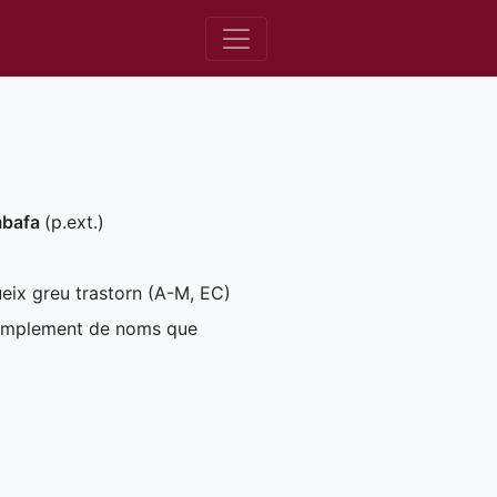
mbafa
(
p.ext.
)
eix greu trastorn (
A-M
,
EC
)
omplement de noms que