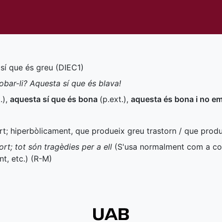
 sí que és greu (
DIEC1
)
obar-li? Aquesta sí que és blava!
.
)
,
aquesta sí que és bona
(
p.ext.
)
,
aquesta és bona i no e
rt; hiperbòlicament, que produeix greu trastorn / que produ
t; tot són tragèdies per a ell
(S'usa normalment com a c
t, etc.) (
R-M
)