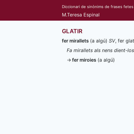
Diccionari de sinònims de frases fetes
M.Teresa Espinal
GLATIR
fer mirallets
(a algú)
SV
, fer gla
Fa mirallets als nens dient-l
→
fer miroies
(a algú)