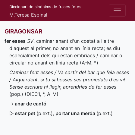
Diccionari de sinònims de frases fetes
M.Teresa Espinal
GIRAGONSAR
fer esses
SV
, caminar anant d'un costat a l'altre i
d'aquest al primer, no anant en línia recta; es diu
especialment dels qui estan embriacs / caminar o
circular no anant en línia recta (
A-M
,
*
)
Caminar fent esses / Va sortir del bar que feia esses
/ Aiguardent, si tu sabesses ses propiedats d'es vi!
Sense escriure ni llegir, aprendries de fer esses
(
pop.
) (
DIEC1
,
*
,
A-M
)
→
anar de cantó
▷
estar pet
(
p.ext.
)
,
portar una merda
(
p.ext.
)