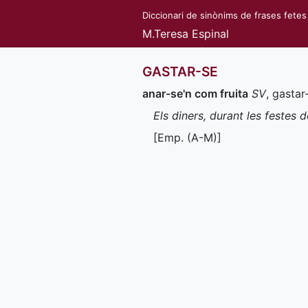
Diccionari de sinònims de frases fetes
M.Teresa Espinal
GASTAR-SE
anar-se'n com fruita
SV
, gastar
Els diners, durant les festes 
[
Emp.
(
A-M
)]