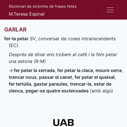
Diccionari de sinònims de frases fetes
M.Teresa Espinal
GARLAR
fer-la petar
SV
, conversar de coses intranscendents
(
EC
)
Després de dinar ens trobem al cafè i la fem petar
una estona
(
R-M
)
→
fer petar la xerrada
,
fer petar la claca
,
moure xerra
,
trencar nous
,
passar el canet
,
fer petar el queixal
,
fer tertúlia
,
gastar paraules
,
trencar-la
,
estar de
clenca
,
pegar-se quatre esclenxades
(amb algú)