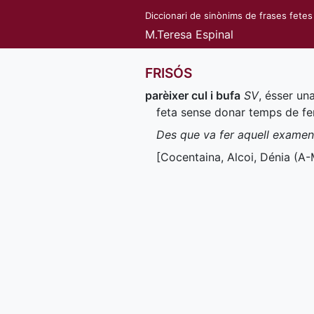
Diccionari de sinònims de frases fetes
M.Teresa Espinal
FRISÓS
parèixer cul i bufa
SV
, ésser un
feta sense donar temps de fer
Des que va fer aquell examen, 
[Cocentaina, Alcoi, Dénia (
A-