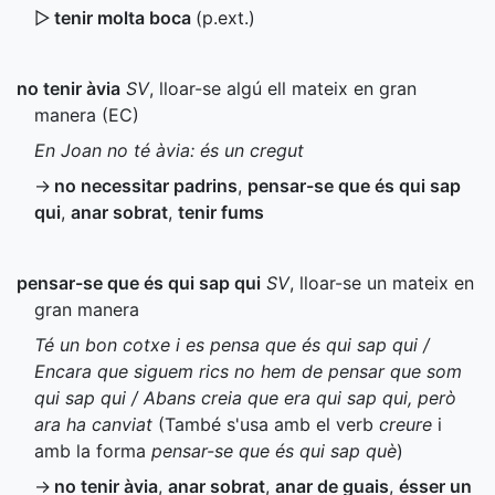
▷
tenir molta boca
(
p.ext.
)
no tenir àvia
SV
, lloar-se algú ell mateix en gran
manera (
EC
)
En Joan no té àvia: és un cregut
→
no necessitar padrins
,
pensar-se que és qui sap
qui
,
anar sobrat
,
tenir fums
pensar-se que és qui sap qui
SV
, lloar-se un mateix en
gran manera
Té un bon cotxe i es pensa que és qui sap qui /
Encara que siguem rics no hem de pensar que som
qui sap qui / Abans creia que era qui sap qui, però
ara ha canviat
(També s'usa amb el verb
creure
i
amb la forma
pensar-se que és qui sap què
)
→
no tenir àvia
,
anar sobrat
,
anar de guais
,
ésser un