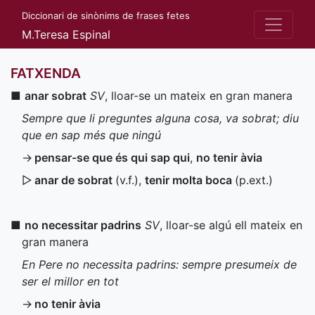
Diccionari de sinònims de frases fetes
M.Teresa Espinal
FATXENDA
■
anar sobrat
SV
, lloar-se un mateix en gran manera
Sempre que li preguntes alguna cosa, va sobrat; diu
que en sap més que ningú
→
pensar-se que és qui sap qui
,
no tenir àvia
▷
anar de sobrat
(
v.f.
),
tenir molta boca
(
p.ext.
)
■
no necessitar padrins
SV
, lloar-se algú ell mateix en
gran manera
En Pere no necessita padrins: sempre presumeix de
ser el millor en tot
→
no tenir àvia