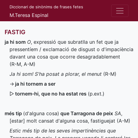
Diccionari de sinònims de frases fetes
M.Teresa Espinal
FASTIG
ja hi som
O
, expressió que subratlla un fet que ja
pressentíem / exclamació de disgust o d'impaciència
davant una cosa que ocorre desagradablement
(
R-M
,
A-M
)
Ja hi som! S'ha posat a plorar, el menut
(
R-M
)
→
ja hi tornem a ser
▷
tornem-hi, que no ha estat res
(
p.ext.
)
més tip
(d'alguna cosa)
que Tarragona de peix
SA
,
[estar] molt cansat d'alguna cosa, fastiguejat (
A-M
)
Estic més tip de les seves impertinències que