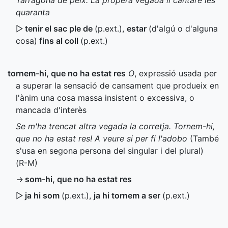
Tarragona de peix. La propera vegada li cantaré les
quaranta
▷
tenir el sac ple de
(
p.ext.
)
,
estar
(d'algú o d'alguna
cosa)
fins al coll
(
p.ext.
)
tornem-hi, que no ha estat res
O
, expressió usada per
a superar la sensació de cansament que produeix en
l'ànim una cosa massa insistent o excessiva, o
mancada d'interès
Se m'ha trencat altra vegada la corretja. Tornem-hi,
que no ha estat res! A veure si per fi l'adobo
(També
s'usa en segona persona del singular i del plural)
(
R-M
)
→
som-hi, que no ha estat res
▷
ja hi som
(
p.ext.
)
,
ja hi tornem a ser
(
p.ext.
)