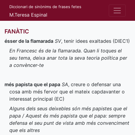
Diccionari de sinònims de frases fetes
M.Teresa Espinal
FANÀTIC
ésser de la flamarada
SV
, tenir idees exaltades (
DIEC1
)
En Francesc és de la flamarada. Quan li toques el
seu tema, deixa anar tota la seva teoria política per
a convèncer-te
més papista que el papa
SA
, creure o defensar una
cosa amb més fervor que el mateix capdavanter o
interessat principal (
EC
)
Alguns dels seus deixebles són més papistes que el
papa / Aquest és més papista que el papa: sempre
defensa el seu punt de vista amb més convenciment
que els altres