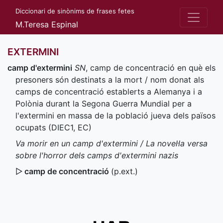
Diccionari de sinònims de frases fetes
M.Teresa Espinal
EXTERMINI
camp d'extermini
SN
, camp de concentració en què els
presoners són destinats a la mort / nom donat als
camps de concentració establerts a Alemanya i a
Polònia durant la Segona Guerra Mundial per a
l'extermini en massa de la població jueva dels països
ocupats (
DIEC1
,
EC
)
Va morir en un camp d'extermini / La novel·la versa
sobre l'horror dels camps d'extermini nazis
▷
camp de concentració
(
p.ext.
)