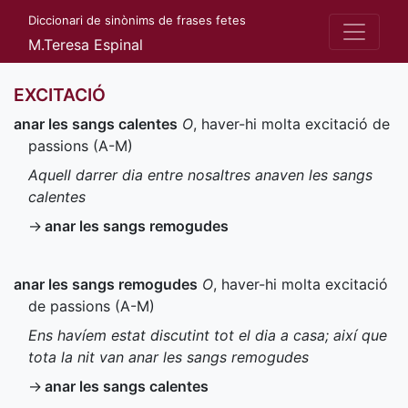
Diccionari de sinònims de frases fetes
M.Teresa Espinal
EXCITACIÓ
anar les sangs calentes
O
, haver-hi molta excitació de
passions (
A-M
)
Aquell darrer dia entre nosaltres anaven les sangs
calentes
→
anar les sangs remogudes
anar les sangs remogudes
O
, haver-hi molta excitació
de passions (
A-M
)
Ens havíem estat discutint tot el dia a casa; així que
tota la nit van anar les sangs remogudes
→
anar les sangs calentes