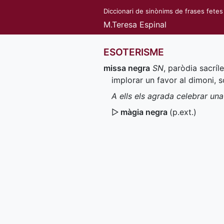
Diccionari de sinònims de frases fetes
M.Teresa Espinal
ESOTERISME
missa negra
SN
, paròdia sacríl
implorar un favor al dimoni, 
A ells els agrada celebrar un
▷
màgia negra
(
p.ext.
)