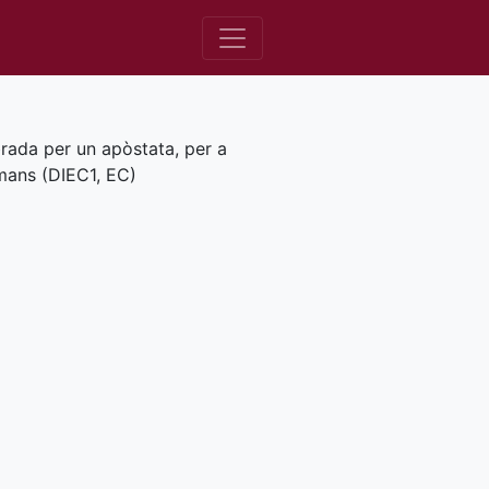
brada per un apòstata, per a
mans (
DIEC1
,
EC
)