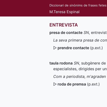
Diccionari de sinònims de frases fetes
M.Teresa Espinal
ENTREVISTA
presa de contacte
SN
, entrevis
La seva primera presa de cont
▷
prendre contacte
(
p.ext.
)
taula rodona
SN
, subgènere de 
especialistes, dirigides per 
Com a periodista, m'agraden e
▷
roda de premsa
(
p.ext.
)