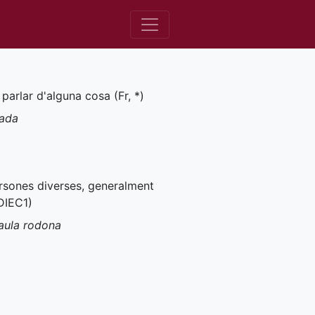
 parlar d'alguna cosa (
Fr
,
*
)
sada
ersones diverses, generalment
DIEC1
)
taula rodona