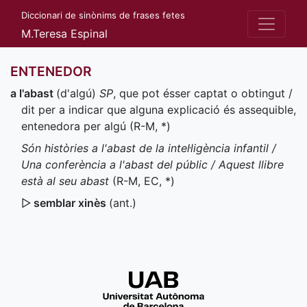
Diccionari de sinònims de frases fetes
M.Teresa Espinal
ENTENEDOR
a l'abast
(d'algú)
SP
, que pot ésser captat o obtingut /
dit per a indicar que alguna explicació és assequible,
entenedora per algú (
R-M
,
*
)
Són històries a l'abast de la intel·ligència infantil /
Una conferència a l'abast del públic / Aquest llibre
està al seu abast
(
R-M
,
EC
,
*
)
▷
semblar xinès
(
ant.
)