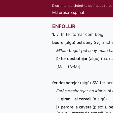
Diccionari de sinònims de frases fetes
M.Teresa Espinal
ENFOLLIR
1.
v. tr. fer tornar com boig
beure
(algú)
pel seny
SV
, tract
M'han begut pel seny quan ha
▷
fer desbatejar
(algú) (
p.ext.
[
Mall.
(
A-M
)]
fer desbatejar
(algú)
SV
, fer pe
Faràs desbatejar na Maria, si
→
girar-li el cervell
(a algú)
▷
perdre la xaveta
(
p.ext.
)
,
pe