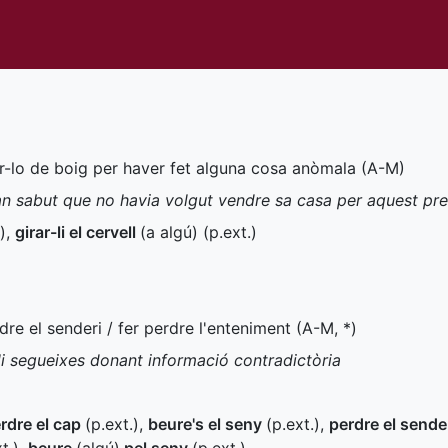
ar-lo de boig per haver fet alguna cosa anòmala (
A-M
)
n sabut que no havia volgut vendre sa casa per aquest pr
)
,
girar-li el cervell
(a algú) (
p.ext.
)
rdre el senderi / fer perdre l'enteniment (
A-M
,
*
)
 li segueixes donant informació contradictòria
rdre el cap
(
p.ext.
)
,
beure's el seny
(
p.ext.
)
,
perdre el sende