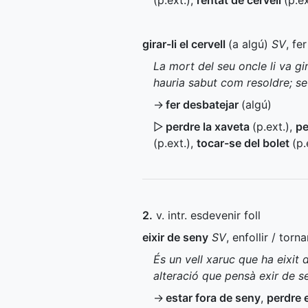
(
p.ext.
)
,
rentat de cervell
(
p.ex
girar-li el cervell
(a algú)
SV
, fe
La mort del seu oncle li va g
hauria sabut com resoldre; se l
→
fer desbatejar
(algú)
▷
perdre la xaveta
(
p.ext.
)
,
pe
(
p.ext.
)
,
tocar-se del bolet
(
p.
2.
v. intr. esdevenir foll
eixir de seny
SV
, enfollir / tor
És un vell xaruc que ha eixit 
alteració que pensà exir de s
→
estar fora de seny
,
perdre 