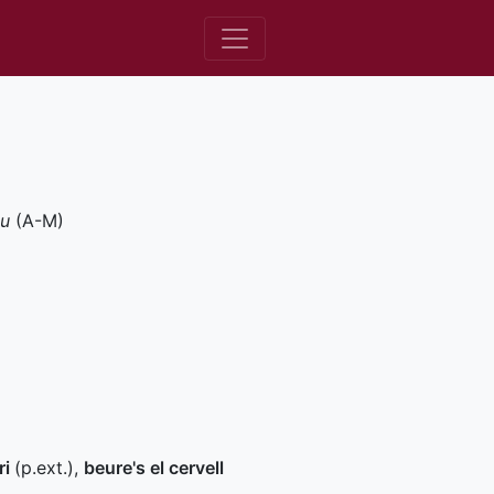
eu
(
A-M
)
ri
(
p.ext.
)
,
beure's el cervell