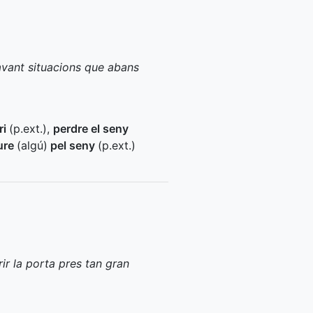
davant situacions que abans
ri
(
p.ext.
)
,
perdre el seny
ure
(algú)
pel seny
(
p.ext.
)
rir la porta pres tan gran