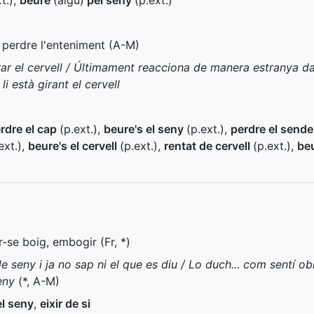
t.
)
,
beure
(algú)
pel seny
(
p.ext.
)
r perdre l'enteniment (
A-M
)
irar el cervell / Últimament reacciona de manera estranya 
i està girant el cervell
rdre el cap
(
p.ext.
)
,
beure's el seny
(
p.ext.
)
,
perdre el sende
ext.
)
,
beure's el cervell
(
p.ext.
)
,
rentat de cervell
(
p.ext.
)
,
be
nar-se boig, embogir (
Fr
,
*
)
de seny i ja no sap ni el que es diu / Lo duch... com sentí ob
eny
(
*
,
A-M
)
el seny
,
eixir de si