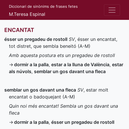
Diccionari de sinònims de frases fetes
M.Teresa Espinal
ENCANTAT
ésser un pregadeu de rostoll
SV
, ésser un encantat,
tot distret, que sembla beneitó (
A-M
)
Amb aquesta postura ets un pregadeu de rostoll
→
dormir a la palla
,
estar a la lluna de València
,
estar
als núvols
,
semblar un gos davant una fleca
semblar un gos davant una fleca
SV
, estar molt
encantat o badoquejant (
A-M
)
Quin noi més encantat! Sembla un gos davant una
fleca
→
dormir a la palla
,
ésser un pregadeu de rostoll