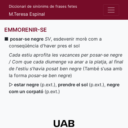
Diccionari de sinònims de frases fetes
M.Teresa Espinal
EMMORENIR-SE
■
posar-se negre
SV
, esdevenir morè com a
conseqüència d'haver pres el sol
Cada estiu aprofita les vacances per posar-se negre
/ Com que cada diumenge va anar a la platja, al final
de l'estiu s'havia posat ben negre
(També s'usa amb
la forma
posar-se ben negre
)
▷
estar negre
(
p.ext.
)
,
prendre el sol
(
p.ext.
)
,
negre
com un corpató
(
p.ext.
)