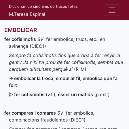
Diccionari de sinònims de frases fetes
M.Teresa Espinal
EMBOLICAR
fer cofisimofis
SV
, fer embolics, trucs, etc., en
avinença (
DIEC1
)
Sempre fa cofisimofis fins que arriba a fer renyir la
gent / Ja n'hi ha prou de fer cofisimofis; sembla que
cerquem dificultats perquè sí
(
R-M
)
→
embolicar la troca
,
embullar fil
,
embolica que fa
fort
▷
fer cofismofis
(
v.f.
),
ésser un mafiós
(
p.ext.
)
fer compares i comares
SV
, fer embolics,
combinacions fraudulentes (
DIEC1
)